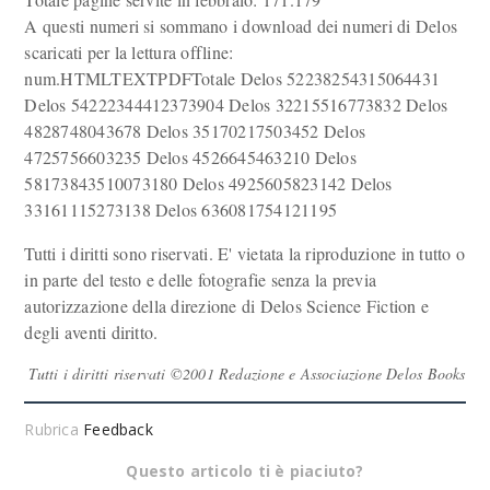
A questi numeri si sommano i download dei numeri di Delos
scaricati per la lettura offline:
num.HTMLTEXTPDFTotale Delos 52238254315064431
Delos 54222344412373904 Delos 32215516773832 Delos
4828748043678 Delos 35170217503452 Delos
4725756603235 Delos 4526645463210 Delos
58173843510073180 Delos 4925605823142 Delos
33161115273138 Delos 636081754121195
Tutti i diritti sono riservati. E' vietata la riproduzione in tutto o
in parte del testo e delle fotografie senza la previa
autorizzazione della direzione di Delos Science Fiction e
degli aventi diritto.
Tutti i diritti riservati ©2001 Redazione e Associazione Delos Books
Rubrica
Feedback
Questo articolo ti è piaciuto?