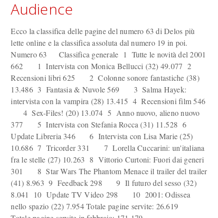
Audience
Ecco la classifica delle pagine del numero 63 di Delos più
lette online e la classifica assoluta dal numero 19 in poi.
Numero 63 Classifica generale 1 Tutte le novità del 2001
662 1 Intervista con Monica Bellucci (32) 49.077 2
Recensioni libri 625 2 Colonne sonore fantastiche (38)
13.486 3 Fantasia & Nuvole 569 3 Salma Hayek:
intervista con la vampira (28) 13.415 4 Recensioni film 546
4 Sex-Files! (20) 13.074 5 Anno nuovo, alieno nuovo
377 5 Intervista con Stefania Rocca (31) 11.528 6
Update Libreria 346 6 Intervista con Lisa Marie (25)
10.686 7 Tricorder 331 7 Lorella Cuccarini: un'italiana
fra le stelle (27) 10.263 8 Vittorio Curtoni: Fuori dai generi
301 8 Star Wars The Phantom Menace il trailer del trailer
(41) 8.963 9 Feedback 298 9 Il futuro del sesso (32)
8.041 10 Update TV Video 298 10 2001: Odissea
nello spazio (22) 7.954 Totale pagine servite: 26.619
Totale pagine servite in febbraio: 171.179