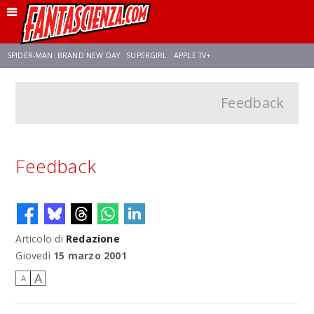
SPIDER-MAN: BRAND NEW DAY
SUPERGIRL
APPLE TV+
Feedback
FRANCO RICCIARDIELLO
ZENDAYA
STAR TREK
AVENGERS: DOOMSDAY
NETFLIX
SADIE SINK
STAR TREK: STRANGE NEW WORLDS
Feedback
Articolo di
Redazione
Giovedì
15 marzo 2001
A
A