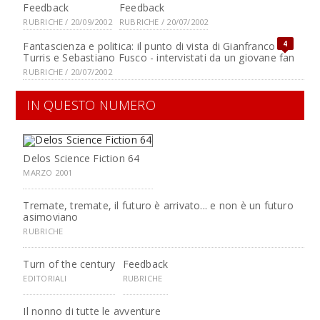
Feedback
Feedback
RUBRICHE / 20/09/2002
RUBRICHE / 20/07/2002
4
Fantascienza e politica: il punto di vista di Gianfranco de
Turris e Sebastiano Fusco - intervistati da un giovane fan
RUBRICHE / 20/07/2002
IN QUESTO NUMERO
Delos Science Fiction 64
MARZO 2001
Tremate, tremate, il futuro è arrivato... e non è un futuro
asimoviano
RUBRICHE
Turn of the century
Feedback
EDITORIALI
RUBRICHE
Il nonno di tutte le avventure