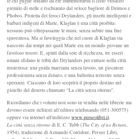
le cui guglie sfidano da ere immemorabili il cielo violaceo
gremito di stelle e rischiarato dal veloce bagliore di Deimos e
Phobos. Protetta dei feroci Drylanders, gli insetti intelligenti e
barbari indigeni di Marte, Klaglan è una città proibita:
nessuno può oltrepassarne le mura, senza subire una fine
spaventosa. Ma si favoleggia che nel cuore di Klaglan sia
nascosto dai tempi nei quali Marte era un mondo giovane un
favoloso tesoro. E, spinti dalla sete di ricchezza, tre esseri
umani sfidano le tribù dei Drylanders per entrare nella città
misteriosa: una guida marziana senza lavoro, un giocatore
professionista senza denaro, e una ballerina terrestre senza
speranze. Ciascuno di loro scoprirà il proprio destino nel
gioiello del deserto chiamato “La città senza ritorno”.
Ricordiamo che i volumi non sono in vendita nelle librerie ma
devono essere richiesti all’editore telefonando (051-300575)
oppure via internet all'indirizzo
www.perseolibri.it
.
La città senza ritorno
di E. C. Tubb (
The City of no Return
,
1954), traduzione di Armando Corridore, Perseo Libri,