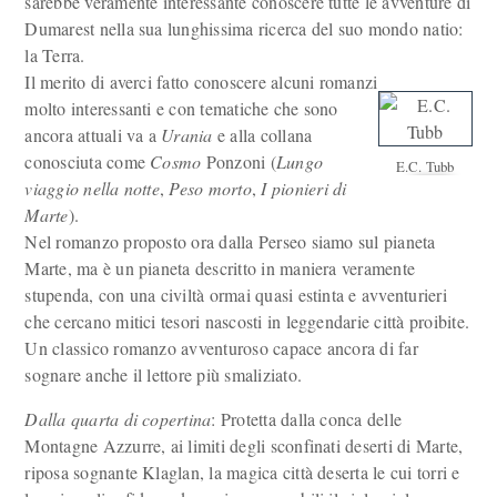
sarebbe veramente interessante conoscere tutte le avventure di
Dumarest nella sua lunghissima ricerca del suo mondo natio:
la Terra.
Il merito di averci fatto conoscere alcuni romanzi
molto interessanti e con tematiche che sono
ancora attuali va a
Urania
e alla collana
conosciuta come
Cosmo
Ponzoni (
Lungo
E.C. Tubb
viaggio nella notte
,
Peso morto
,
I pionieri di
Marte
).
Nel romanzo proposto ora dalla Perseo siamo sul pianeta
Marte, ma è un pianeta descritto in maniera veramente
stupenda, con una civiltà ormai quasi estinta e avventurieri
che cercano mitici tesori nascosti in leggendarie città proibite.
Un classico romanzo avventuroso capace ancora di far
sognare anche il lettore più smaliziato.
Dalla quarta di copertina
: Protetta dalla conca delle
Montagne Azzurre, ai limiti degli sconfinati deserti di Marte,
riposa sognante Klaglan, la magica città deserta le cui torri e