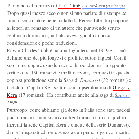
Parliamo del romanzo di
E. C. Tubb
La città senza ritorno
.
Dopo quasi mezzo secolo non si può parlare di ristampa se
non in senso lato e bene ha fatto la Perseo Libri ha proporre
ai lettori un romanzo di un autore che pur avendo scritto
centinaia di romanzi, in Italia aveva goduto di poca
considerazione e poche traduzioni.
Edwin Charles Tubb è nato in Inghilterra nel 1919 e si può
definire uno dei più longevi e prolifici autori inglesi. Con il
suo nome oppure usando decine di pseudonimi ha appunto
scritto oltre 150 romanzi e molti racconti, compresi in questa
copiosa produzione sono la Saga di
Dumarest
(32 romanzi) e
il ciclo di Capitan Ken scritto con lo pseudonimo di
Gregory
Kern
(17 romanzi). Ha contribuito anche alla saga di
Spazio:
1999
.
Purtroppo, come abbiamo già detto in Italia sono stati tradotti
pochi romanzi (non si arriva a trenta romanzi di cui quattro
inerenti la serie Capitan Kern e cinque della serie Dumarest),
dai più disparati editori e senza alcun piano organico, mentre