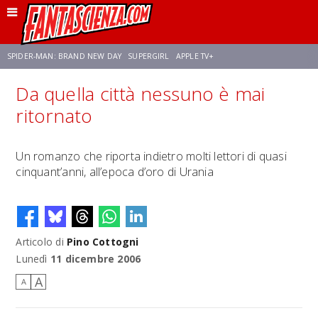
SPIDER-MAN: BRAND NEW DAY
SUPERGIRL
APPLE TV+
Da quella città nessuno è mai
FRANCO RICCIARDIELLO
ZENDAYA
STAR TREK
AVENGERS: DOOMSDAY
ritornato
NETFLIX
SADIE SINK
STAR TREK: STRANGE NEW WORLDS
Un romanzo che riporta indietro molti lettori di quasi
cinquant’anni, all’epoca d’oro di Urania
Articolo di
Pino Cottogni
Lunedì
11 dicembre 2006
A
A