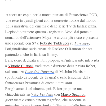
Ancora tre ospiti per la nuova puntata di Fantascienza.POD,
che esce in questi giorni con le consuete notizie dal mondo
della narrativa, del cinema e delle serie TV di fantascienza.
L'episodio numero quattro - registrato "
live
" dal ponte di
comando dell'astronave Moya - è ancora più ricco e presenta
uno speciale con S* e
Roberto Taddeucci
su
Farscape
,
l'originalissima serie creata da Rockne O'Bannon che sta
partendo anche in Italia su Jimmy.
La sezione dedicata ai libri propone un'interessante intervista
a
Vittorio Curtoni
, traduttore e direttore della rivista Robot,
sul romanzo
Luce dell'Universo
di M. John Harrison
(pubblicato di recente da Urania) e sulle tendenze della
fantascienza britannica di questi ultimi anni.
Per gli amanti del cinema, poi, Eliver propone una
chiacchierata su
V for Vendetta
con
Marco Spagnoli
,
giornalista e critico cinematografico, che racconta in
anteprima le sue impressioni sul film tratto dalla famosa