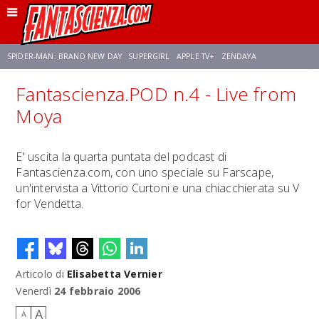
SPIDER-MAN: BRAND NEW DAY
SUPERGIRL
APPLE TV+
ZENDAYA
Fantascienza.POD n.4 - Live from
FRANCO RICCIARDIELLO
AVENGERS: DOOMSDAY
STAR TREK
NETFLIX
Moya
SADIE SINK
STAR TREK: STRANGE NEW WORLDS
E' uscita la quarta puntata del podcast di
Fantascienza.com, con uno speciale su Farscape,
un'intervista a Vittorio Curtoni e una chiacchierata su V
for Vendetta.
Articolo di
Elisabetta Vernier
Venerdì
24 febbraio 2006
A
A