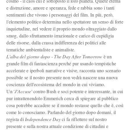
cosmo - il caos cui è sottoposto il loro pianeta. Quiete eterna
e distruzione, amore e speranza, fede e rabbia sono i tanti
sentimenti che vivono i personaggi del film. In più, però,
l'elemento politico determina nello spettatore un senso di forte
inquietudine, nel vedere il proprio mondo oltraggiato dallo
smog, dallo sfruttamento irrazionale e carico di cupidigia
delle risorse, dalla crassa indifferenza dei politici alle
tematiche ambientaliste e animaliste.
L'alba del giorno dopo - The Day After Tomorrow
è un
grande film di fantascienza perché pur usando tempistiche
accelerate e iperboli narrative e visive, racconta uno scenario
possibile se il nostro presente non vedrà nascere una nuova
coscienza dell'ecosistema del mondo in cui viviamo.
Un '
J'Accuse'
contro Bush e soci potente e interessante, in cui
pur intrattenendolo Emmerich cerca di spiegare al pubblico
cosa potrebbe accadere se il mondo restasse quello che è, così
come lo conosciamo. Parlando del giorno dopo domani, il
regista di
Independence Day
ci fa riflettere sul nostro
presente e sulla nostra attuale condizione di cittadini e