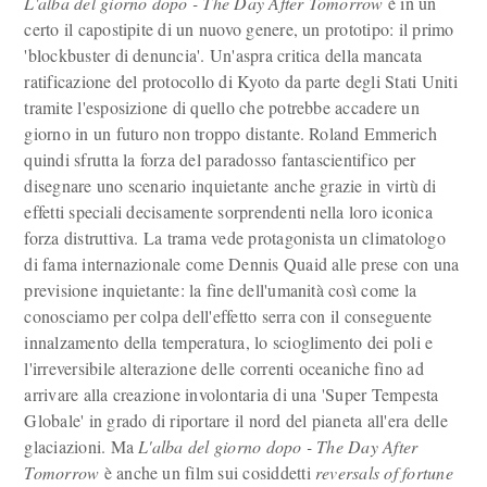
L'alba del giorno dopo - The Day After Tomorrow
è in un
certo il capostipite di un nuovo genere, un prototipo: il primo
'blockbuster di denuncia'. Un'aspra critica della mancata
ratificazione del protocollo di Kyoto da parte degli Stati Uniti
tramite l'esposizione di quello che potrebbe accadere un
giorno in un futuro non troppo distante. Roland Emmerich
quindi sfrutta la forza del paradosso fantascientifico per
disegnare uno scenario inquietante anche grazie in virtù di
effetti speciali decisamente sorprendenti nella loro iconica
forza distruttiva. La trama vede protagonista un climatologo
di fama internazionale come Dennis Quaid alle prese con una
previsione inquietante: la fine dell'umanità così come la
conosciamo per colpa dell'effetto serra con il conseguente
innalzamento della temperatura, lo scioglimento dei poli e
l'irreversibile alterazione delle correnti oceaniche fino ad
arrivare alla creazione involontaria di una 'Super Tempesta
Globale' in grado di riportare il nord del pianeta all'era delle
glaciazioni. Ma
L'alba del giorno dopo - The Day After
Tomorrow
è anche un film sui cosiddetti
reversals of fortune