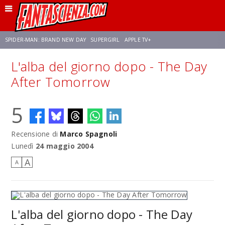
SPIDER-MAN: BRAND NEW DAY
SUPERGIRL
APPLE TV+
L'alba del giorno dopo - The Day
FRANCO RICCIARDIELLO
ZENDAYA
STAR TREK
AVENGERS: DOOMSDAY
After Tomorrow
5
NETFLIX
SADIE SINK
CELIA ROSE GOODING
Recensione di
Marco Spagnoli
Lunedì
24 maggio 2004
A
A
L'alba del giorno dopo - The Day