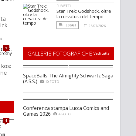
FUMETTI
Star Trek: Godshock, oltre
la curvatura del tempo
lta
ick
LEGGI
26/07/2026
14
1
GALLERIE FOTOGRAFICHE
Vedi tutte
akos:
ome
SpaceBalls The Almighty Schwartz Saga
(A.S.S.)
10 FOTO
Conferenza stampa Lucca Comics and
Games 2026
4 FOTO
4