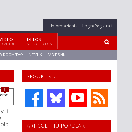
Informazioni
Login/Registrati
VIDEO
DELOS
E GALLERIE
SCIENCE FICTION
S: DOOMSDAY
NETFLIX
SADIE SINK
E
SEGUICI SU
11
, il
o
colo
ARTICOLI PIÙ POPOLARI