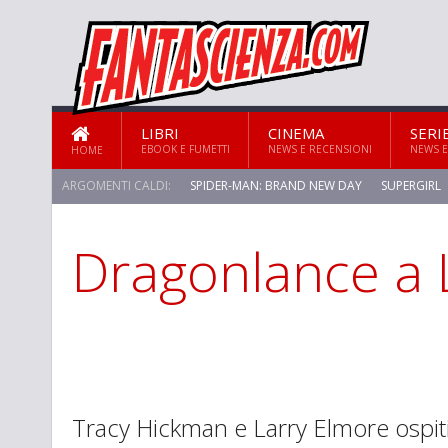
LIBRI
CINEMA
SERI
EBOOK E FUMETTI
NEWS E RECENSIONI
NEWS E
HOME
ARGOMENTI CALDI:
SPIDER-MAN: BRAND NEW DAY
SUPERGIRL
Dragonlance a 
STAR TREK: STRANGE NEW WORLDS
Tracy Hickman e Larry Elmore ospit