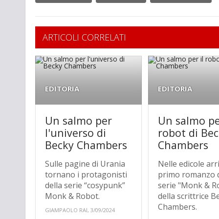
ARTICOLI CORRELATI
EDITORIA
EDITORIA
Un salmo per
Un salmo per
l'universo di
robot di Be
Becky Chambers
Chambers
Sulle pagine di Urania
Nelle edicole arri
tornano i protagonisti
primo romanzo d
della serie “cosypunk”
serie "Monk & R
Monk & Robot.
della scrittrice B
Chambers.
GIAMPAOLO RAI, 3/09/2024