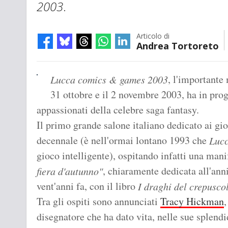
2003
.
Articolo di
Andrea Tortoreto
, l'importante
Lucca comics & games 2003
31 ottobre e il 2 novembre 2003, ha in pro
appassionati della celebre saga fantasy.
Il primo grande salone italiano dedicato ai gio
decennale (è nell'ormai lontano 1993 che
Lucc
gioco intelligente), ospitando infatti una mani
, chiaramente dedicata all'anni
fiera d'autunno"
vent'anni fa, con il libro
I draghi del crepusco
Tra gli ospiti sono annunciati
Tracy Hickman
,
disegnatore che ha dato vita, nelle sue splend