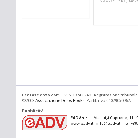
GIAMPAOLO RAI, 3/01/
Fantascienza.com
- ISSN 1974-8248 - Registrazione tribunale 
©2003
Associazione Delos Books
. Partita Iva 04029050962.
Pubblicità:
EADV s.r.l.
- Via Luigi Capuana, 11 - 
www.eadv.it - info@eadv.it - Tel: +3