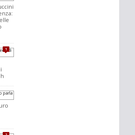
ccini
enza:
elle
o
1
i
ch
uro
2