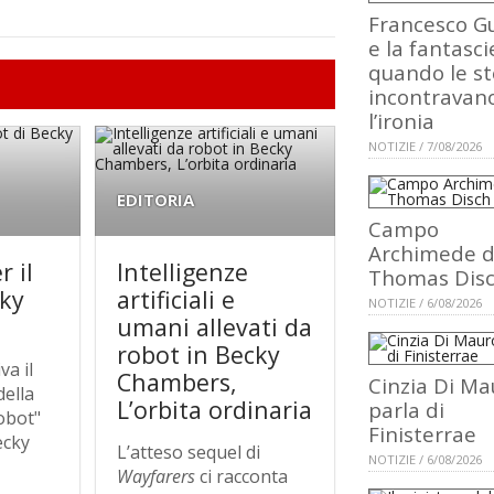
Francesco Gu
e la fantasci
quando le st
incontravan
l’ironia
NOTIZIE / 7/08/2026
EDITORIA
Campo
Archimede d
 il
Intelligenze
Thomas Dis
cky
artificiali e
NOTIZIE / 6/08/2026
umani allevati da
robot in Becky
va il
Chambers,
Cinzia Di Ma
ella
L’orbita ordinaria
parla di
obot"
Finisterrae
ecky
L’atteso sequel di
NOTIZIE / 6/08/2026
Wayfarers
ci racconta