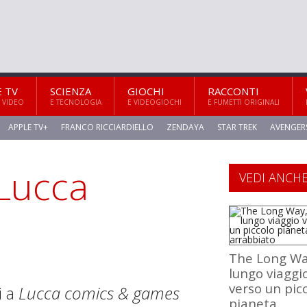
E TV
SCIENZA
GIOCHI
RACCONTI
 VIDEO
E TECNOLOGIA
E VIDEOGIOCHI
E FUMETTI ORIGINALI
APPLE TV+
FRANCO RICCIARDIELLO
ZENDAYA
STAR TREK
AVENGER
Lucca
VEDI ANCH
The Long Way
lungo viaggi
verso un pic
i a
Lucca comics & games
pianeta