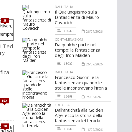
DALL'ITALIA
Il Qualunquismo sulla
fantascienza di Mauro
23
Covacich
LEGGI
26/07/2026
CONTAMINAZIONI
Da qualche parte nel
di Ted
tempo: la fantascienza
ry
degli Iron Maiden
LEGGI
a
26/07/2026
fica
DALL'ITALIA
Francesco Guccini e la
fantascienza: quando le
stelle incontravano l’ironia
LEGGI
7/08/2026
152
EDITORIA
Dall’antichità alla Golden
Age: ecco la storia della
fantascienza letteraria
20
LEGGI
16/07/2026