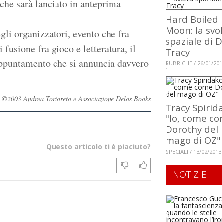
 che sarà lanciato in anteprima
Hard Boiled
Moon: la svo
gli organizzatori, evento che fra
spaziale di D
fusione fra gioco e letteratura, il
Tracy
appuntamento che si annuncia davvero
RUBRICHE / 26/01/20
vati ©2003 Andrea Tortoreto e Associazione Delos Books
Tracy Spirid
"Io, come c
Dorothy del
mago di OZ"
Questo articolo ti è piaciuto?
SPECIALI / 13/02/2013
NOTIZIE