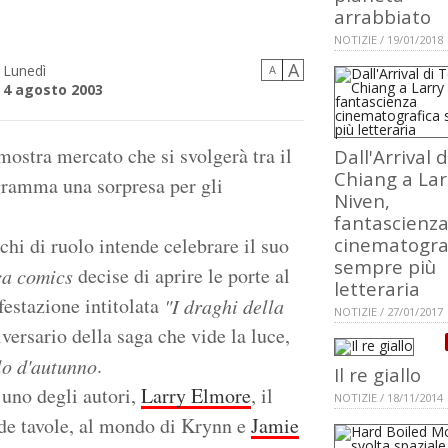
arrabbiato
NOTIZIE / 19/01/2018
A
Lunedì
A
4 agosto 2003
 mostra mercato che si svolgerà tra il
Dall'Arrival 
Chiang a Lar
gramma una sorpresa per gli
Niven,
fantascienz
chi di ruolo intende celebrare il suo
cinematogra
sempre più
decise di aprire le porte al
a comics
letteraria
festazione intitolata
"I draghi della
NOTIZIE / 27/01/2017
versario della saga che vide la luce,
.
lo d'autunno
Il re giallo
 uno degli autori,
Larry Elmore
, il
NOTIZIE / 18/11/2014
ide tavole, al mondo di Krynn e
Jamie