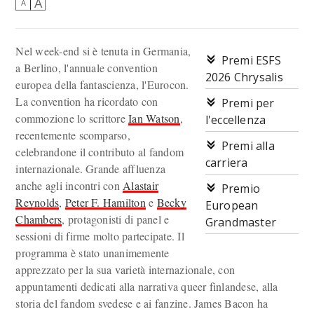
A
A
Nel week-end si è tenuta in Germania,
Premi ESFS
a Berlino, l'annuale convention
2026 Chrysalis
europea della fantascienza, l'Eurocon.
La convention ha ricordato con
Premi per
commozione lo scrittore
Ian Watson
,
l'eccellenza
recentemente scomparso,
Premi alla
celebrandone il contributo al fandom
carriera
internazionale. Grande affluenza
anche agli incontri con
Alastair
Premio
Reynolds
,
Peter F. Hamilton
e
Becky
European
Chambers
, protagonisti di panel e
Grandmaster
sessioni di firme molto partecipate. Il
programma è stato unanimemente
apprezzato per la sua varietà internazionale, con
appuntamenti dedicati alla narrativa queer finlandese, alla
storia del fandom svedese e ai fanzine. James Bacon ha