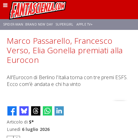
SPIDER-MAN: BRAND NEW DAY
SUPERGIRL
APPLE TV+
Marco Passarello, Francesco
FRANCO RICCIARDIELLO
ZENDAYA
AVENGERS: DOOMSDAY
STAR TREK
Verso, Elia Gonella premiati alla
Eurocon
NETFLIX
SADIE SINK
STAR TREK: STRANGE NEW WORLDS
All'Eurocon di Berlino l'Italia torna con tre premi ESFS.
Ecco com'è andata e chi ha vinto
Articolo di
S*
Lunedì
6 luglio 2026