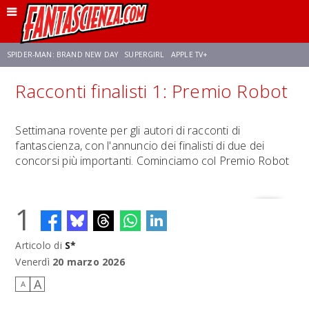
SPIDER-MAN: BRAND NEW DAY
SUPERGIRL
APPLE TV+
Racconti finalisti 1: Premio Robot
FRANCO RICCIARDIELLO
ZENDAYA
STAR TREK
AVENGERS: DOOMSDAY
Settimana rovente per gli autori di racconti di
fantascienza, con l'annuncio dei finalisti di due dei
NETFLIX
SADIE SINK
STAR TREK: STRANGE NEW WORLDS
concorsi più importanti. Cominciamo col Premio Robot
1
Articolo di
S*
Venerdì
20 marzo 2026
A
A