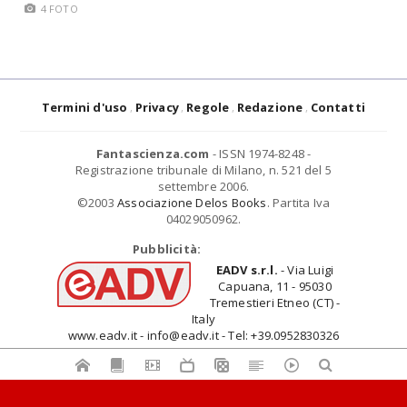
4 FOTO
Termini d'uso
Privacy
Regole
Redazione
Contatti
Fantascienza.com
- ISSN 1974-8248 -
Registrazione tribunale di Milano, n. 521 del 5
settembre 2006.
©2003
Associazione Delos Books
. Partita Iva
04029050962.
Pubblicità:
EADV s.r.l.
- Via Luigi
Capuana, 11 - 95030
Tremestieri Etneo (CT) -
Italy
www.eadv.it - info@eadv.it - Tel: +39.0952830326