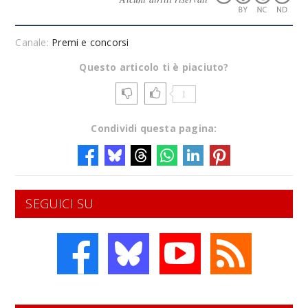
Canale:
Premi e concorsi
Questo articolo ti è piaciuto?
1
Condividi questa pagina:
SEGUICI SU