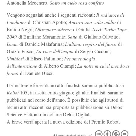
Antonella Mecenero,
Sotto un cielo rosa confetto
Vengono segnalati anche i seguenti racconti:
Il radiatore di
Landauer
di Christian Apollo;
Ancora una volta addio
di
Enrico Negri;
Oltremare sidereo
di Giulia Azzi;
Turbo Tape
2049
di Emiliano Maramonte;
Sette
di Giuliano Olivotto;
Isaan
di Daniele Malafarina;
L'ultimo respiro del fuoco
di
Orazio Fusco;
La voce dell'acqua
di Sergio Cicconi;
Simbiosi
di Eliseo Palumbo;
Fenomenologia
dell'interazione
di Alberto Ciampi;
La notte in cui il mondo si
fermò
di Daniele Dieci.
Il vincitore e forse alcuni altri finalisti saranno pubblicati su
Robot
105, in uscita entro giugno; gli altri finalisti, saranno
pubblicati nel corso dell'anno. È possibile che agli autori di
alcuni altri racconti sia proposta la pubblicazione su Delos
Science Fiction o in collane Delos Digital.
A breve verrà aperta la nuova edizione del Premio Robot.
Alcuni diritti riservati