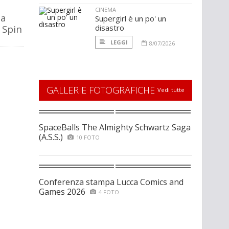
CINEMA
la
Supergirl è un po' un
o Spin
disastro
LEGGI
8/07/2026
GALLERIE FOTOGRAFICHE
Vedi tutte
SpaceBalls The Almighty Schwartz Saga
(A.S.S.)
10 FOTO
Conferenza stampa Lucca Comics and
Games 2026
4 FOTO