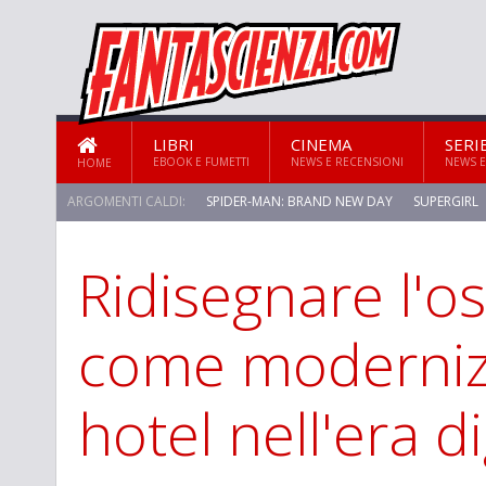
LIBRI
CINEMA
SERI
EBOOK E FUMETTI
NEWS E RECENSIONI
NEWS E
HOME
ARGOMENTI CALDI:
SPIDER-MAN: BRAND NEW DAY
SUPERGIRL
Ridisegnare l'osp
come moderniz
hotel nell'era di