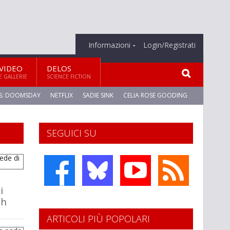
Informazioni
Login/Registrati
VIDEO
DELOS
E GALLERIE
SCIENCE FICTION
S: DOOMSDAY
NETFLIX
SADIE SINK
CELIA ROSE GOODING
SEGUICI SU
i
ch
ARTICOLI PIÙ POPOLARI