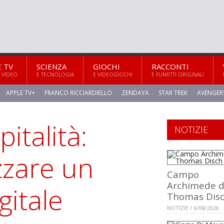
E TV
SCIENZA
GIOCHI
RACCONTI
 VIDEO
E TECNOLOGIA
E VIDEOGIOCHI
E FUMETTI ORIGINALI
APPLE TV+
FRANCO RICCIARDIELLO
ZENDAYA
STAR TREK
AVENGER
italità:
NOTIZIE
zare un
Campo
Archimede d
gitale
Thomas Dis
NOTIZIE / 6/08/2026