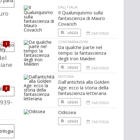
DALL'ITALIA
uro
Il Qualunquismo sulla
fantascienza di Mauro
Covacich
LEGGI
26/07/2026
CONTAMINAZIONI
1
Da qualche parte nel
tempo: la fantascienza
del
degli Iron Maiden
liane
LEGGI
26/07/2026
EDITORIA
Dall’antichità alla Golden
Age: ecco la storia della
2
fantascienza letteraria
1939-
LEGGI
16/07/2026
Odissea
LEGGI
15/07/2026