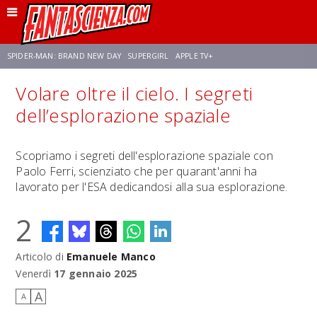
SPIDER-MAN: BRAND NEW DAY
SUPERGIRL
APPLE TV+
Volare oltre il cielo. I segreti
FRANCO RICCIARDIELLO
ZENDAYA
AVENGERS: DOOMSDAY
STAR TREK
dell’esplorazione spaziale
NETFLIX
SADIE SINK
STAR TREK: STRANGE NEW WORLDS
Scopriamo i segreti dell'esplorazione spaziale con
Paolo Ferri, scienziato che per quarant'anni ha
lavorato per l'ESA dedicandosi alla sua esplorazione.
2
Articolo di
Emanuele Manco
Venerdì
17 gennaio 2025
A
A