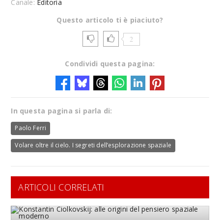
Canale:
Editoria
Questo articolo ti è piaciuto?
2
Condividi questa pagina:
In questa pagina si parla di:
Paolo Ferri
Volare oltre il cielo. I segreti dell’esplorazione spaziale
ARTICOLI CORRELATI