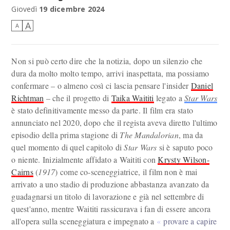
Il regista e sceneggiatore Taika Waititi
Giovedì
19 dicembre 2024
A
A
Non si può certo dire che la notizia, dopo un silenzio che
dura da molto molto tempo, arrivi inaspettata, ma possiamo
confermare – o almeno così ci lascia pensare l'insider
Daniel
Richtman
– che il progetto di
Taika Waititi
legato a
Star Wars
è stato definitivamente messo da parte. Il film era stato
annunciato nel 2020, dopo che il regista aveva diretto l'ultimo
episodio della prima stagione di
The Mandalorian
, ma da
quel momento di quel capitolo di
Star Wars
si è saputo poco
o niente. Inizialmente affidato a Waititi con
Krysty Wilson-
Cairns
(
1917
) come co-sceneggiatrice, il film non è mai
arrivato a uno stadio di produzione abbastanza avanzato da
guadagnarsi un titolo di lavorazione e già nel settembre di
quest'anno, mentre Waititi rassicurava i fan di essere ancora
all'opera sulla sceneggiatura e impegnato a
provare a capire