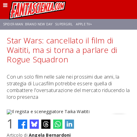
SPIDER-MAN: BRAND NEW DAY
SUPERGIRL
APPLE TV+
Star Wars: cancellato il film di
FRANCO RICCIARDIELLO
ZENDAYA
AVENGERS: DOOMSDAY
STAR TREK
Waititi, ma si torna a parlare di
Rogue Squadron
NETFLIX
SADIE SINK
STAR TREK: STRANGE NEW WORLDS
Con un solo film nelle sale nei prossimi due anni, la
strategia di Lucasfilm potrebbe essere quella di
combattere l'oversaturazione del mercato riducendo la
loro presenza
1
Articolo di
Angela Bernardoni