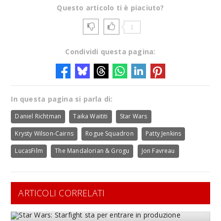
Questo articolo ti è piaciuto?
1
Condividi questa pagina:
In questa pagina si parla di:
Daniel Richtman
Taika Waititi
Star Wars
Krysty Wilson-Cairns
Rogue Squadron
Patty Jenkins
LucasFilm
The Mandalorian & Grogu
Jon Favreau
ARTICOLI CORRELATI