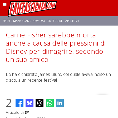
SPIDER-MAN: BRAND NEW DAY
SUPERGIRL
APPLE TV+
Carrie Fisher sarebbe morta
FRANCO RICCIARDIELLO
ZENDAYA
STAR TREK
AVENGERS: DOOMSDAY
anche a causa delle pressioni di
Disney per dimagrire, secondo
NETFLIX
SADIE SINK
STAR TREK: STRANGE NEW WORLDS
un suo amico
Lo ha dichiarato James Blunt, col quale aveva inciso un
disco, a un recente festival
2
Articolo di
S*