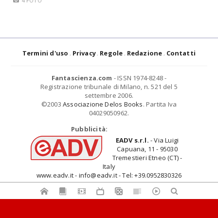
4 FOTO
Termini d'uso
Privacy
Regole
Redazione
Contatti
Fantascienza.com
- ISSN 1974-8248 -
Registrazione tribunale di Milano, n. 521 del 5
settembre 2006.
©2003
Associazione Delos Books
. Partita Iva
04029050962.
Pubblicità:
EADV s.r.l.
- Via Luigi
Capuana, 11 - 95030
Tremestieri Etneo (CT) -
Italy
www.eadv.it - info@eadv.it - Tel: +39.0952830326