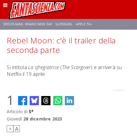
SPIDER-MAN: BRAND NEW DAY
SUPERGIRL
APPLE TV+
Rebel Moon: c'è il trailer della
FRANCO RICCIARDIELLO
ZENDAYA
STAR TREK
AVENGERS: DOOMSDAY
seconda parte
NETFLIX
SADIE SINK
STAR TREK: STRANGE NEW WORLDS
Si intitola
La sfregiatrice
(
The Scargiver
) e arriverà su
Netflix il 19 aprile.
1
Articolo di
S*
Giovedì
28 dicembre 2023
A
A