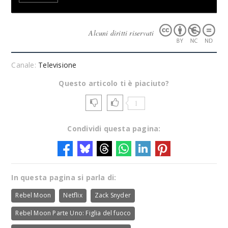
Alcuni diritti riservati
Canale:
Televisione
Questo articolo ti è piaciuto?
1
Condividi questa pagina:
In questa pagina si parla di:
Rebel Moon
Netflix
Zack Snyder
Rebel Moon Parte Uno: Figlia del fuoco