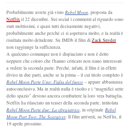
Probabilmente avrete già visto
Rebel Moon
, proposta da
Netflix
il 22 dicembre. Sui social i commenti al riguardo sono
stati moltissimi, e quasi tutti decisamente negativi,
probabilmente anche perché ci si aspettava molto, e la realtà è
risultata molto deludente. Su IMDb il film di
Zack Snyder
non raggiunge la sufficienza.
A qualcuno comunque non è dispiaciuto e non è detto
neppure che coloro che l'hanno criticato non siano interessati
a vedere la seconda parte. Perché, infatti, il film è in effetti
diviso in due parti, anche se la prima – il cui titolo completo è
Rebel Moon Parte Uno: Figlia del fuoco
– appare abbastanza
autoconclusiva. Ma in realtà nulla è risolto e i “magnifici sette
dello spazio” devono ancora combattere la loro vera battaglia.
Netflix ha rilasciato un teaser della seconda parte, intitolata
Rebel Moon Parte due: La sfregiatrice
, in originale
Rebel
Moon Part Two: The Scargiver
. Il film arriverà, su Netflix, il
19 aprile prossimo.