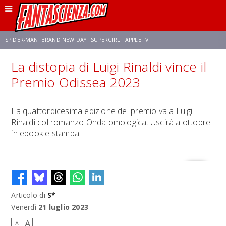
SPIDER-MAN: BRAND NEW DAY
SUPERGIRL
APPLE TV+
La distopia di Luigi Rinaldi vince il
FRANCO RICCIARDIELLO
ZENDAYA
STAR TREK
AVENGERS: DOOMSDAY
Premio Odissea 2023
NETFLIX
SADIE SINK
CELIA ROSE GOODING
La quattordicesima edizione del premio va a Luigi
Rinaldi col romanzo Onda omologica. Uscirà a ottobre
in ebook e stampa
Articolo di
S*
Venerdì
21 luglio 2023
A
A