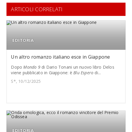
ARTICOLI CORRELATI
EDITORIA
Un altro romanzo italiano esce in Giappone
Dopo
Mondo 9
di Dario Tonani un nuovo libro Delos
viene pubblicato in Giappone: è
Blu Espero
di...
S*, 10/12/2025
EDITORIA