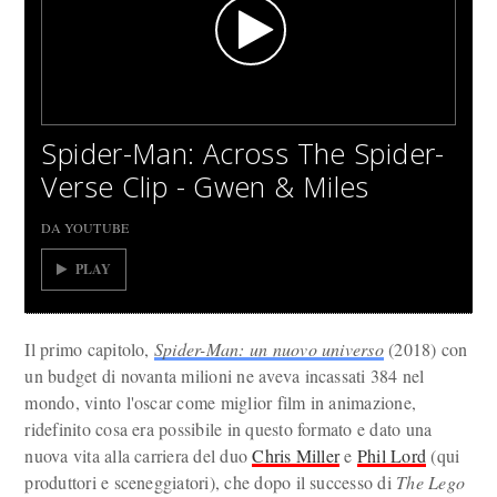
Spider-Man: Across The Spider-
Verse Clip - Gwen & Miles
DA YOUTUBE
PLAY
Il primo capitolo,
Spider-Man: un nuovo universo
(2018) con
un budget di novanta milioni ne aveva incassati 384 nel
mondo, vinto l'oscar come miglior film in animazione,
ridefinito cosa era possibile in questo formato e dato una
nuova vita alla carriera del duo
Chris Miller
e
Phil Lord
(qui
produttori e sceneggiatori), che dopo il successo di
The Lego