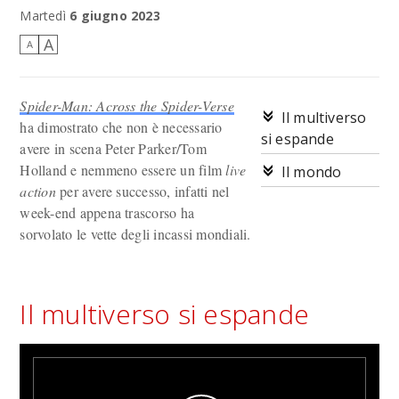
Un multiverso di successi.
Martedì
6 giugno 2023
A
A
Spider-Man: Across the Spider-Verse
Il multiverso
ha dimostrato che non è necessario
si espande
avere in scena Peter Parker/Tom
Holland e nemmeno essere un film
live
Il mondo
action
per avere successo, infatti nel
week-end appena trascorso ha
sorvolato le vette degli incassi mondiali.
Il multiverso si espande