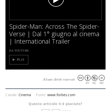
Spider-Man: Across The Spider-
Verse | Dal 1° giugno al cinema
| International Trailer
DA YOUTUBE
PLAY
Alcuni diritti riservati
Canale:
Cinema
Fonte:
www.forbes.com
Questo articolo ti è piaciuto?