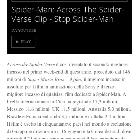
Spider-Man: Across The Spider-
Verse Clip - Stop Spider-Man
DA YOUTUBE
PLAY
Across the Spider-Verse
è così diventato il secondo migliore
incasso nel primo week-end di quest'anno, preceduto dai 146
milioni di
Super Mario Bros – il film
, il migliore incasso in
assoluto per i film in animazione della Sony e il terzo
migliore incasso di qualsiasi film dedicato a Spider-Man. A
livello internazionale in Cina ha registrato 17,3 milioni,
Messico 11,6 milioni, UK 11,5 milioni, Australia 5,3 milioni,
Brasile e Francia entrambi 3,7 milioni e in Italia 2,4 milioni.
Il film è uscito in cinquantanove paesi nel mondo a esclusione
di Giappone dove uscirà il 16 giugno e la Corea del sud, dove
arriverà il 21 giugno per non scontrarsi il loro campione di