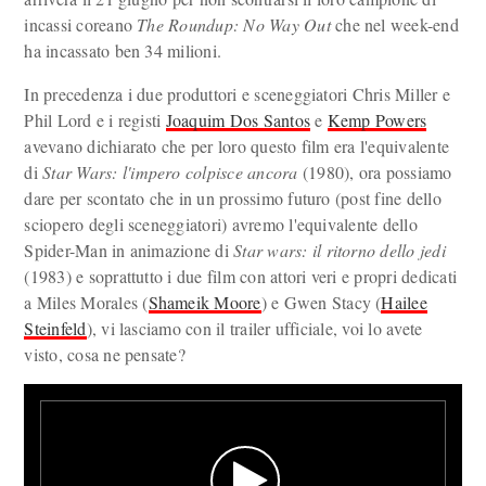
incassi coreano
The Roundup: No Way Out
che nel week-end
ha incassato ben 34 milioni.
In precedenza i due produttori e sceneggiatori Chris Miller e
Phil Lord e i registi
Joaquim Dos Santos
e
Kemp Powers
avevano dichiarato che per loro questo film era l'equivalente
di
Star Wars: l'impero colpisce ancora
(1980), ora possiamo
dare per scontato che in un prossimo futuro (post fine dello
sciopero degli sceneggiatori) avremo l'equivalente dello
Spider-Man in animazione di
Star wars: il ritorno dello jedi
(1983) e soprattutto i due film con attori veri e propri dedicati
a Miles Morales (
Shameik Moore
) e Gwen Stacy (
Hailee
Steinfeld
), vi lasciamo con il trailer ufficiale, voi lo avete
visto, cosa ne pensate?