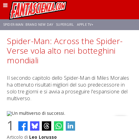
SPIDER-MAN: BRAND NEW DAY
SUPERGIRL
APPLE TV+
Spider-Man: Across the Spider-
FRANCO RICCIARDIELLO
ZENDAYA
STAR TREK
AVENGERS: DOOMSDAY
Verse vola alto nei botteghini
mondiali
NETFLIX
SADIE SINK
CELIA ROSE GOODING
Il secondo capitolo dello Spider-Man di Miles Morales
ha ottenuto risultati migliori del suo predecessore in
solo tre giorni e si avvia a proseguire l'espansione del
multiverso.
1
Articolo di
Leo Lorusso