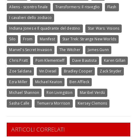
Aliens - scontro finale
Transformers: Il risveglio
Flash
I cavalieri dello zodiaco
Indiana Jones e Il quadrante del destino
Star Wars: Visions
Silo
From
Manifest
Star Trek: Strange New Worlds
Marvel's Secret Invasion
The Witcher
James Gunn
Chris Pratt
Pom Klementieff
Dave Bautista
Karen Gillan
Zoe Saldana
Vin Diesel
Bradley Cooper
Zack Snyder
Ezra Miller
Michael Keaton
Ben Affleck
Michael Shannon
Ron Livingston
Maribel Verdú
Sasha Calle
Temuera Morrison
Kiersey Clemons
ARTICOLI CORRELATI