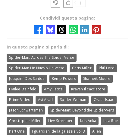
1
Condividi questa pagina:
In questa pagina si parla di:
Spider-Man: Across The Spider Verse
Spider-Man Un Nuovo Universo
Chris Miller
Phil Lord
Joaquim Dos Santos
Kemp Powers
Shameik Moore
Hailee Steinfeld
Amy Pascal
Kraven il cacciatore
Prime Video
Avi Arad
Spider-Woman
Oscar Isaac
Jason Schwartzman
Spider-Man: Beyond the Spider-Vers
Christopher Miller
Liev Schreiber
Kris Anka
Issa Rae
Part One
I guardiani della galassia vol.3
Alien