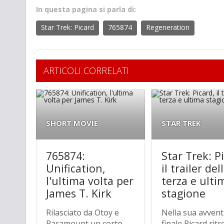
In questa pagina si parla di:
Star Trek: Picard
765874
Regeneration
ARTICOLI CORRELATI
SHORT MOVIE
STAR TREK
765874:
Star Trek: P
Unification,
il trailer del
l'ultima volta per
terza e ulti
James T. Kirk
stagione
Rilasciato da Otoy e
Nella sua avven
Paramount un corto
finale Picard rit