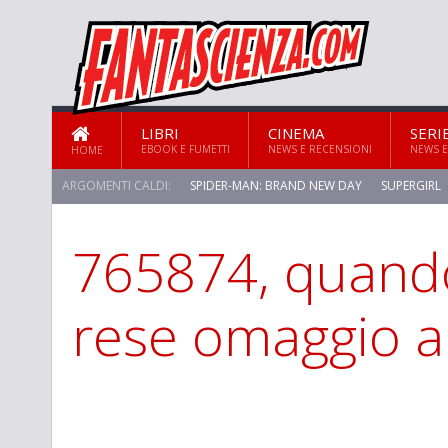
LIBRI
CINEMA
SERI
EBOOK E FUMETTI
NEWS E RECENSIONI
NEWS E
HOME
ARGOMENTI CALDI:
SPIDER-MAN: BRAND NEW DAY
SUPERGIRL
765874, quand
rese omaggio a