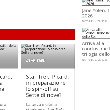
Jane Yolen, 
2026
NOTIZIE / 4/08/2026
Arriva alla
conclusione 
trilogia dell
NOTIZIE / 3/08/2026
STAR TREK
icard,
Star Trek: Picard,
la
in preparazione
ma
lo spin-off su
Sette di nove?
tura
La terza e ultima
rova
stagione di
Star Trek: