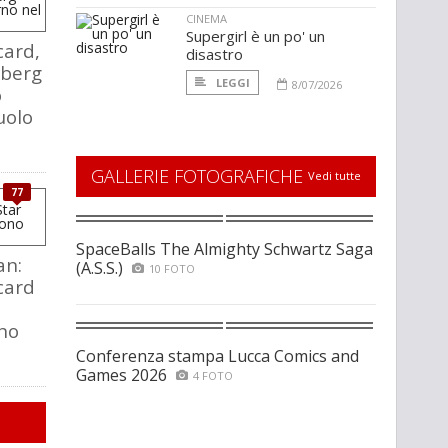
CINEMA
Supergirl è un po' un
card,
disastro
dberg
LEGGI
8/07/2026
o
uolo
GALLERIE FOTOGRAFICHE
Vedi tutte
77
SpaceBalls The Almighty Schwartz Saga
an:
(A.S.S.)
10 FOTO
card
no
Conferenza stampa Lucca Comics and
Games 2026
4 FOTO