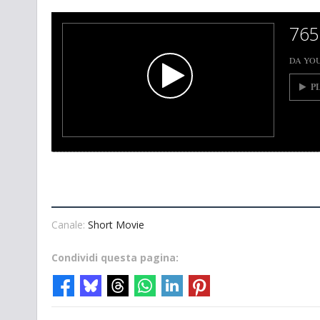
765
DA YO
P
Canale:
Short Movie
Condividi questa pagina: