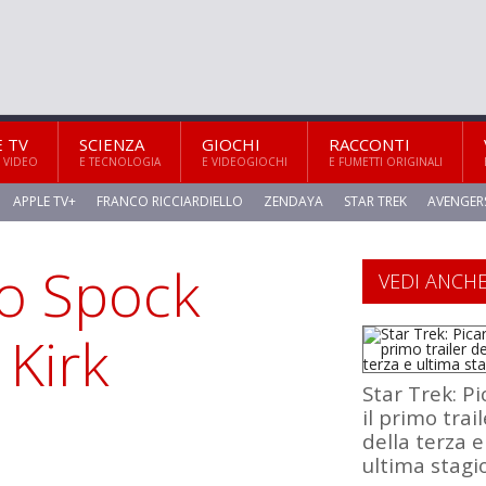
E TV
SCIENZA
GIOCHI
RACCONTI
 VIDEO
E TECNOLOGIA
E VIDEOGIOCHI
E FUMETTI ORIGINALI
APPLE TV+
FRANCO RICCIARDIELLO
ZENDAYA
STAR TREK
AVENGER
o Spock
VEDI ANCH
 Kirk
Star Trek: Pi
il primo trail
della terza e
ultima stagi