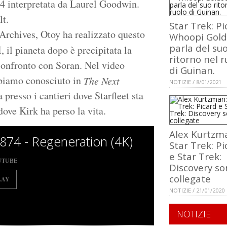
4 interpretata da Laurel Goodwin.
lt.
Star Trek: Pi
Archives, Otoy ha realizzato questo
Whoopi Gol
parla del su
 il pianeta dopo è precipitata la
ritorno nel r
confronto con Soran. Nel video
di Guinan.
bbiamo conosciuto in
The Next
NOTIZIE / 8/01/2021
 presso i cantieri dove Starfleet sta
dove Kirk ha perso la vita.
Alex Kurtzm
874 - Regeneration (4K)
Star Trek: Pi
e Star Trek:
UTUBE
Discovery so
collegate
LAY
NOTIZIE / 21/01/2020
NOTIZIE