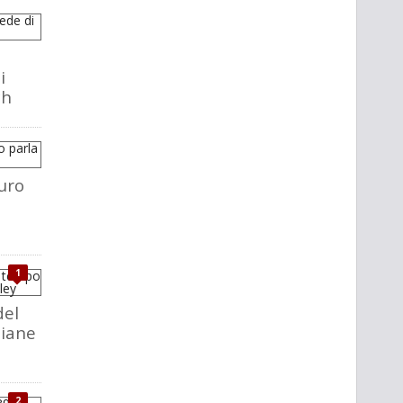
i
ch
uro
1
del
liane
2