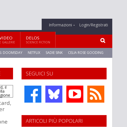
Informazioni
Login/Registrati
VIDEO
DELOS
E GALLERIE
SCIENCE FICTION
S: DOOMSDAY
NETFLIX
SADIE SINK
CELIA ROSE GOODING
E
SEGUICI SU
card,
er
ARTICOLI PIÙ POPOLARI
one