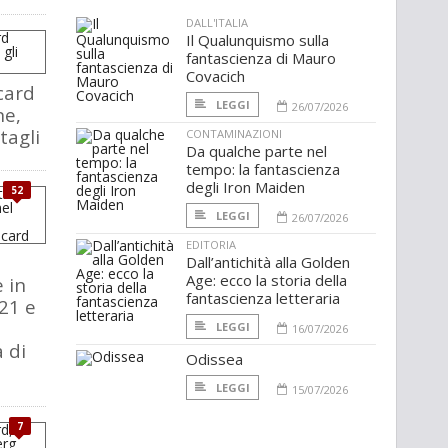
DALL'ITALIA
Il Qualunquismo sulla
fantascienza di Mauro
Covacich
card
LEGGI
26/07/2026
ne,
tagli
CONTAMINAZIONI
Da qualche parte nel
tempo: la fantascienza
degli Iron Maiden
52
LEGGI
26/07/2026
EDITORIA
Dall’antichità alla Golden
Age: ecco la storia della
 in
fantascienza letteraria
021 e
LEGGI
16/07/2026
 di
Odissea
LEGGI
15/07/2026
7