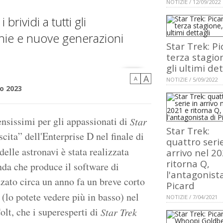
NOTIZIE / 12/09/2022
rividi a tutti gli
chie e nuove generazioni
Star Trek: Pi
terza stagio
gli ultimi det
A
A
NOTIZIE / 5/09/2022
o 2023
nsissimi per gli appassionati di
Star
Star Trek:
scita” dell'Enterprise D nel finale di
quattro serie
elle astronavi è stata realizzata
arrivo nel 2
ritorna Q,
nda che produce il software di
l'antagonista
zato circa un anno fa un breve corto
Picard
(lo potete vedere più in basso) nel
NOTIZIE / 7/04/2021
Colt, che i superesperti di
Star Trek