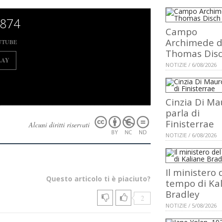
874
Campo
Archimede d
UTUBE
Thomas Dis
LAY
NOTIZIE / 6/08/2026
Cinzia Di Ma
parla di
Finisterrae
Alcuni diritti riservati
NOTIZIE / 6/08/2026
Il ministero 
Questo articolo ti è piaciuto?
tempo di Ka
Bradley
2
NOTIZIE / 5/08/2026