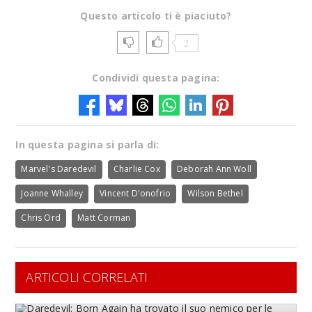
Questo articolo ti è piaciuto?
2
Condividi questa pagina:
In questa pagina si parla di:
Marvel's Daredevil
Charlie Cox
Deborah Ann Woll
Joanne Whalley
Vincent D'onofrio
Wilson Bethel
Chris Ord
Matt Corman
ARTICOLI CORRELATI