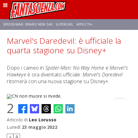
SPIDER-MAN: BRAND NEW DAY
SUPERGIRL
APPLE TV+
Marvel's Daredevil: è ufficiale la
FRANCO RICCIARDIELLO
ZENDAYA
STAR TREK
AVENGERS: DOOMSDAY
quarta stagione su Disney+
NETFLIX
SADIE SINK
CELIA ROSE GOODING
Dopo i cameo in
Spider-Man: No Way Home
e
Marvel's
Hawkeye
è ora diventato ufficiale:
Marvel's Daredevil
ritornerà con una nuova stagione su Disney+.
2
Articolo di
Leo Lorusso
Chi non muore si rivede.
Lunedì
23 maggio 2022
A
A