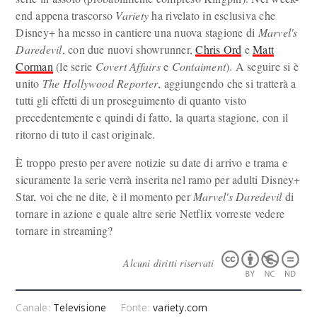
end appena trascorso
Variety
ha rivelato in esclusiva che
Disney+ ha messo in cantiere una nuova stagione di
Marvel's
Daredevil
, con due nuovi showrunner,
Chris Ord
e
Matt
Corman
(le serie
Covert Affairs
e
Contaiment
). A seguire si è
unito
The Hollywood Reporter
, aggiungendo che si tratterà a
tutti gli effetti di un proseguimento di quanto visto
precedentemente e quindi di fatto, la quarta stagione, con il
ritorno di tuto il cast originale.
È troppo presto per avere notizie su date di arrivo e trama e
sicuramente la serie verrà inserita nel ramo per adulti Disney+
Star, voi che ne dite, è il momento per
Marvel's Daredevil
di
tornare in azione e quale altre serie Netflix vorreste vedere
tornare in streaming?
Alcuni diritti riservati
Canale:
Televisione
Fonte:
variety.com