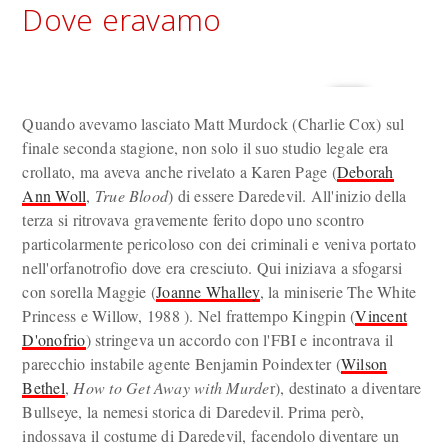
Dove eravamo
Quando avevamo lasciato Matt Murdock (Charlie Cox) sul
finale seconda stagione, non solo il suo studio legale era
crollato, ma aveva anche rivelato a Karen Page (
Deborah
Ann Woll
,
True Blood
) di essere Daredevil. All'inizio della
terza si ritrovava gravemente ferito dopo uno scontro
particolarmente pericoloso con dei criminali e veniva portato
nell'orfanotrofio dove era cresciuto. Qui iniziava a sfogarsi
con sorella Maggie (
Joanne Whalley
, la miniserie The White
Princess e Willow, 1988 ). Nel frattempo Kingpin (
Vincent
D'onofrio
) stringeva un accordo con l'FBI e incontrava il
parecchio instabile agente Benjamin Poindexter (
Wilson
Bethel
,
How to Get Away with Murde
r), destinato a diventare
Bullseye, la nemesi storica di Daredevil. Prima però,
indossava il costume di Daredevil, facendolo diventare un