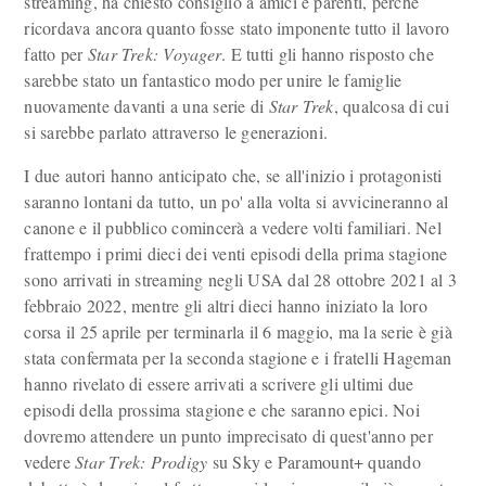
streaming, ha chiesto consiglio a amici e parenti, perché
ricordava ancora quanto fosse stato imponente tutto il lavoro
fatto per
Star Trek: Voyager
. E tutti gli hanno risposto che
sarebbe stato un fantastico modo per unire le famiglie
nuovamente davanti a una serie di
Star Trek
, qualcosa di cui
si sarebbe parlato attraverso le generazioni.
I due autori hanno anticipato che, se all'inizio i protagonisti
saranno lontani da tutto, un po' alla volta si avvicineranno al
canone e il pubblico comincerà a vedere volti familiari. Nel
frattempo i primi dieci dei venti episodi della prima stagione
sono arrivati in streaming negli USA dal 28 ottobre 2021 al 3
febbraio 2022, mentre gli altri dieci hanno iniziato la loro
corsa il 25 aprile per terminarla il 6 maggio, ma la serie è già
stata confermata per la seconda stagione e i fratelli Hageman
hanno rivelato di essere arrivati a scrivere gli ultimi due
episodi della prossima stagione e che saranno epici. Noi
dovremo attendere un punto imprecisato di quest'anno per
vedere
Star Trek: Prodigy
su Sky e Paramount+ quando