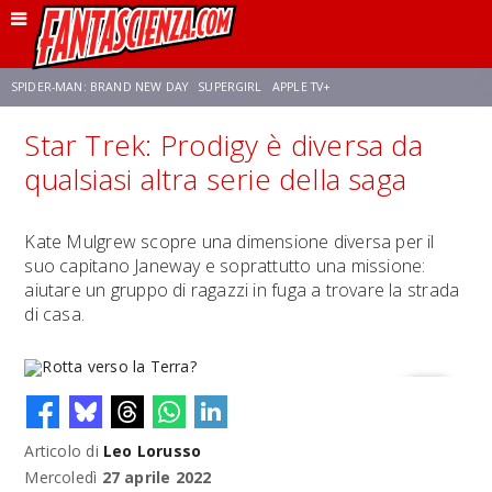
SPIDER-MAN: BRAND NEW DAY
SUPERGIRL
APPLE TV+
Star Trek: Prodigy è diversa da
FRANCO RICCIARDIELLO
ZENDAYA
STAR TREK
AVENGERS: DOOMSDAY
qualsiasi altra serie della saga
NETFLIX
SADIE SINK
STAR TREK: STRANGE NEW WORLDS
Kate Mulgrew scopre una dimensione diversa per il
suo capitano Janeway e soprattutto una missione:
aiutare un gruppo di ragazzi in fuga a trovare la strada
di casa.
Articolo di
Leo Lorusso
Rotta verso la Terra?
Mercoledì
27 aprile 2022