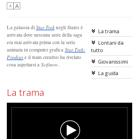
A
A
La galassia di
Star Trek
negli States è
La trama
arrivata dove nessuna serie della saga
era mai arrivata prima con la serie
Lontani da
animata in computer grafica
Star Trek:
tutto
Prodigy
e il team creativo ha rivelato
Giovanissimi
cosa aspettarsi a
Scifinow
.
La guida
La trama