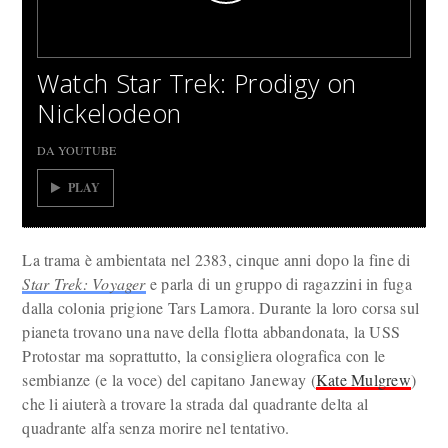
Watch Star Trek: Prodigy on
Nickelodeon
DA YOUTUBE
PLAY
La trama è ambientata nel 2383, cinque anni dopo la fine di
Star Trek: Voyager
e parla di un gruppo di ragazzini in fuga
dalla colonia prigione Tars Lamora. Durante la loro corsa sul
pianeta trovano una nave della flotta abbandonata, la USS
Protostar ma soprattutto, la consigliera olografica con le
sembianze (e la voce) del capitano Janeway (
Kate Mulgrew
)
che li aiuterà a trovare la strada dal quadrante delta al
quadrante alfa senza morire nel tentativo.