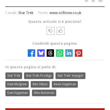
Canale:
Star Trek
Fonte:
www.scifinow.co.uk
Questo articolo ti è piaciuto?
Condividi questa pagina:
In questa pagina si parla di:
Star Trek
Star Trek: Prodigy
Star Trek: Voyager
Kate Mulgrew
Ben Hibon
Kevin Hageman
Dan Hageman
Alex Kurtzman