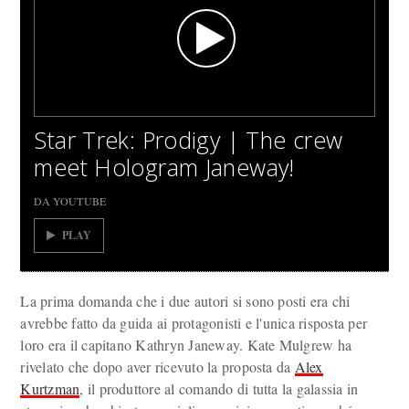
Star Trek: Prodigy | The crew
meet Hologram Janeway!
DA YOUTUBE
PLAY
La prima domanda che i due autori si sono posti era chi
avrebbe fatto da guida ai protagonisti e l'unica risposta per
loro era il capitano Kathryn Janeway. Kate Mulgrew ha
rivelato che dopo aver ricevuto la proposta da
Alex
Kurtzman
, il produttore al comando di tutta la galassia in