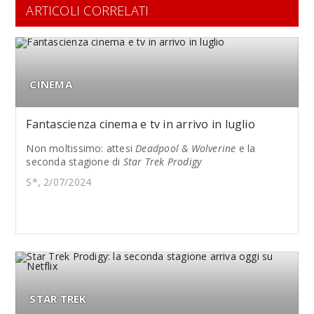
ARTICOLI CORRELATI
CINEMA
Fantascienza cinema e tv in arrivo in luglio
Non moltissimo: attesi
Deadpool & Wolverine
e la
seconda stagione di
Star Trek Prodigy
S*, 2/07/2024
STAR TREK