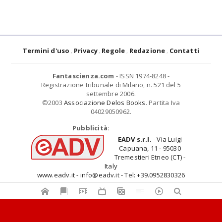
Termini d'uso
Privacy
Regole
Redazione
Contatti
Fantascienza.com
- ISSN 1974-8248 -
Registrazione tribunale di Milano, n. 521 del 5
settembre 2006.
©2003
Associazione Delos Books
. Partita Iva
04029050962.
Pubblicità:
EADV s.r.l.
- Via Luigi
Capuana, 11 - 95030
Tremestieri Etneo (CT) -
Italy
www.eadv.it - info@eadv.it - Tel: +39.0952830326