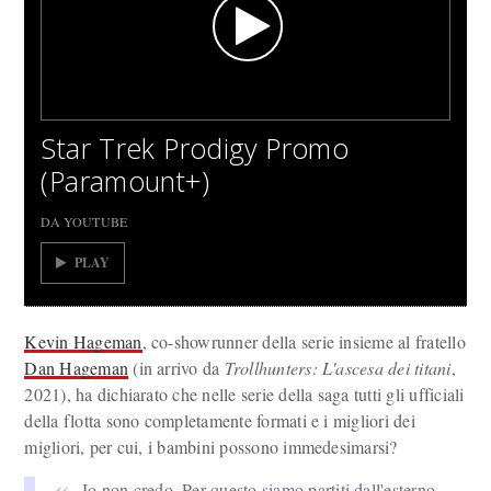
Star Trek Prodigy Promo
(Paramount+)
DA YOUTUBE
PLAY
Kevin Hageman
, co-showrunner della serie insieme al fratello
Dan Hageman
(in arrivo da
Trollhunters: L'ascesa dei titani
,
2021), ha dichiarato che nelle serie della saga tutti gli ufficiali
della flotta sono completamente formati e i migliori dei
migliori, per cui, i bambini possono immedesimarsi?
Io non credo. Per questo siamo partiti dall'esterno,