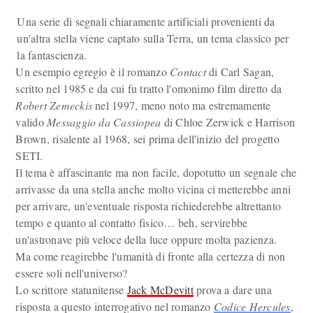
Una serie di segnali chiaramente artificiali provenienti da
un'altra stella viene captato sulla Terra, un tema classico per
la fantascienza.
Un esempio egregio è il romanzo
Contact
di Carl Sagan,
scritto nel 1985 e da cui fu tratto l'omonimo film diretto da
Robert Zemeckis
nel 1997, meno noto ma estremamente
valido
Messaggio da Cassiopea
di Chloe Zerwick e Harrison
Brown, risalente al 1968, sei prima dell'inizio del progetto
SETI.
Il tema è affascinante ma non facile, dopotutto un segnale che
arrivasse da una stella anche molto vicina ci metterebbe anni
per arrivare, un'eventuale risposta richiederebbe altrettanto
tempo e quanto al contatto fisico… beh, servirebbe
un'astronave più veloce della luce oppure molta pazienza.
Ma come reagirebbe l'umanità di fronte alla certezza di non
essere soli nell'universo?
Lo scrittore statunitense
Jack McDevitt
prova a dare una
risposta a questo interrogativo nel romanzo
Codice Hercules
,