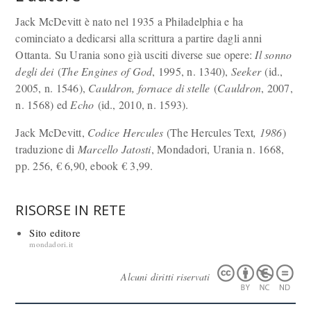
Jack McDevitt è nato nel 1935 a Philadelphia e ha
cominciato a dedicarsi alla scrittura a partire dagli anni
Ottanta. Su Urania sono già usciti diverse sue opere:
Il sonno
degli dei
(
The Engines of God
, 1995, n. 1340),
Seeker
(id.,
2005, n. 1546),
Cauldron, fornace di stelle
(
Cauldron
, 2007,
n. 1568) ed
Echo
(id., 2010, n. 1593).
Jack McDevitt,
Codice Hercules
(The Hercules Text
, 1986
)
traduzione di
Marcello Jatosti
, Mondadori, Urania n. 1668,
pp. 256, € 6,90, ebook € 3,99.
RISORSE IN RETE
Sito editore
mondadori.it
Alcuni diritti riservati