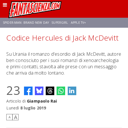
SPIDER-MAN: BRAND NEW DAY
SUPERGIRL
APPLE TV+
Codice Hercules di Jack McDevitt
FRANCO RICCIARDIELLO
ZENDAYA
STAR TREK
AVENGERS: DOOMSDAY
Su Urania il romanzo d'esordio di Jack McDevitt, autore
ben conosciuto per i suoi romanzi di xenoarcheologia
NETFLIX
SADIE SINK
CELIA ROSE GOODING
e primi contatti, stavolta alle prese con un messaggio
che arriva da molto lontano.
23
Articolo di
Giampaolo Rai
Lunedì
8 luglio 2019
A
A