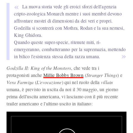
La nuova storia vede gli eroici sforzi dell'agenzia
cripto-zoologica Monarch mentre i suoi membri devono
affrontare mostri di dimensioni da dei veri e propri.
Godzilla si scontrerà con Mothra, Rodan e la sua nemesi,
King Ghidora.
Quando queste super-specie, ritenute miti, ri-
emergeranno, combatteranno per la supremazia, mettendo
in bilico l'esistenza stessa della razza umana.
Godzilla II: King of the Monsters
, che vede tra i
protagonisti anche
Millie Bobby Brown
(
Stranger Things
) e
Vera Farmiga
(
L'evocazione
) qui nel ruolo della
villain
umana, è previsto in uscita da noi il 30 maggio, un giorno
prima dell'uscita americana, vi lasciamo con il più recente
trailer americano e l'ultimo uscito in italiano: