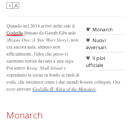
A
A
Quando nel 2014 arrivò nelle sale il
Monarch
Godzilla
firmato da Gareth Edwards
(
Rogue One: A Star Wars Story
), non
Nuovi
era ancora nata, almeno non
avversari
ufficialmente, l'idea che preso ci
Il plot
saremmo trovati davanti a una saga.
ufficiale
Poi arrivò
Kong: Skull Island
e
soprattutto la scena in fondo ai titoli di
coda, che mostrava come i due mondi fossero collegati. Ora
ecco arrivare
Godzilla II: King of the Monsters
.
Monarch