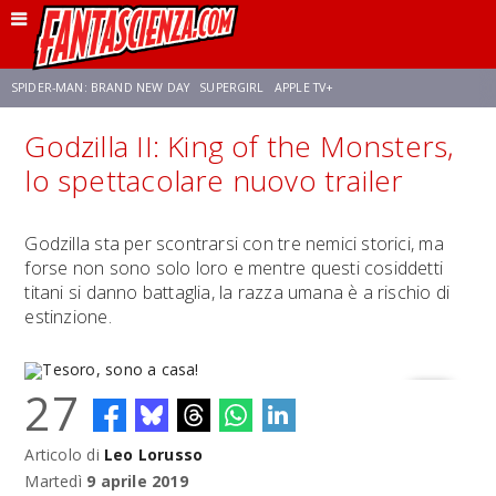
SPIDER-MAN: BRAND NEW DAY
SUPERGIRL
APPLE TV+
Godzilla II: King of the Monsters,
FRANCO RICCIARDIELLO
ZENDAYA
AVENGERS: DOOMSDAY
STAR TREK
lo spettacolare nuovo trailer
NETFLIX
SADIE SINK
CELIA ROSE GOODING
Godzilla sta per scontrarsi con tre nemici storici, ma
forse non sono solo loro e mentre questi cosiddetti
titani si danno battaglia, la razza umana è a rischio di
estinzione.
27
Articolo di
Leo Lorusso
Tesoro, sono a casa!
Martedì
9 aprile 2019