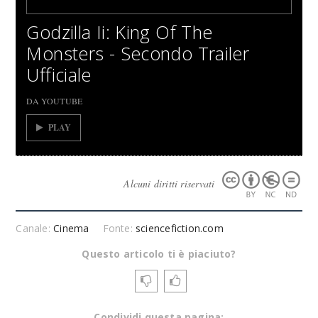
Godzilla Ii: King Of The
Monsters - Secondo Trailer
Ufficiale
DA YOUTUBE
PLAY
Alcuni diritti riservati
Canale:
Cinema
Fonte:
sciencefiction.com
Questo articolo ti è piaciuto?
Condividi questa pagina: