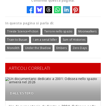
Condividi questa pagina:
In questa pagina si parla di:
Trieste Science+Fiction
Terrore nello spazio
Moonwalkers
Train to Busan
I am a serial killer
Sum of Histories
Monolith
Under the Shadow
Embers
Zero Days
ARTICOLI CORRELATI
DALL'ESTERO