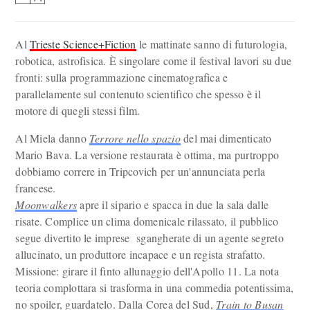
Al
Trieste Science+Fiction
le mattinate sanno di futurologia,
robotica, astrofisica. È singolare come il festival lavori su due
fronti: sulla programmazione cinematografica e
parallelamente sul contenuto scientifico che spesso è il
motore di quegli stessi film.
Al Miela danno
Terrore nello spazio
del mai dimenticato
Mario Bava. La versione restaurata è ottima, ma purtroppo
dobbiamo correre in Tripcovich per un'annunciata perla
francese.
Moonwalkers
apre il sipario e spacca in due la sala dalle
risate. Complice un clima domenicale rilassato, il pubblico
segue divertito le imprese sgangherate di un agente segreto
allucinato, un produttore incapace e un regista strafatto.
Missione: girare il finto allunaggio dell'Apollo 11. La nota
teoria complottara si trasforma in una commedia potentissima,
no spoiler, guardatelo. Dalla Corea del Sud,
Train to Busan