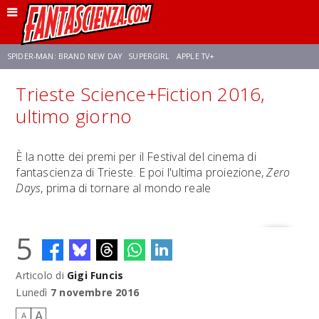
SPIDER-MAN: BRAND NEW DAY
SUPERGIRL
APPLE TV+
Trieste Science+Fiction 2016,
FRANCO RICCIARDIELLO
ZENDAYA
STAR TREK
AVENGERS: DOOMSDAY
ultimo giorno
NETFLIX
SADIE SINK
CELIA ROSE GOODING
È la notte dei premi per il Festival del cinema di
fantascienza di Trieste. E poi l'ultima proiezione,
Zero
Days
, prima di tornare al mondo reale
5
Articolo di
Gigi Funcis
Lunedì
7 novembre 2016
A
A