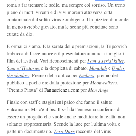
torna a far tremare le sedie, ma sempre col sorriso. Un treno
pieno di morti viventi e di vivi morenti attraversa città
contaminate dal solito virus zombigeno. Un pizzico di morale
in meno avrebbe giovato, ma le scene più concitate sono
curate da dio.
E ormai ci siamo. È la serata delle premiazioni, la Tripcovich
trabocca di facce nuove e il presentatore annuncia i migliori
film del festival. Vari riconoscimenti per
I am a serial killer
,
Sum of Histories
e la doppietta di sabato,
Monolith
e
Under
the shadow
. Premio della critica per
Embers
, premio del
pubblico a poche ore dalla proiezione per
Moonwalkers
.
"Premio Pirata" di
Fantascienza.com
per
Mon Ange
.
Finale con staff e stagisti sul palco che fanno il saluto
vulcaniano. Ma c'è il bis. Il s+f dà l'ennesima conferma di
essere un progetto che vuole anche modificare la realtà, non
soltanto rappresentarla. Scende la luce per l'ultima volta e
parte un documentario.
Zero Days
racconta del virus