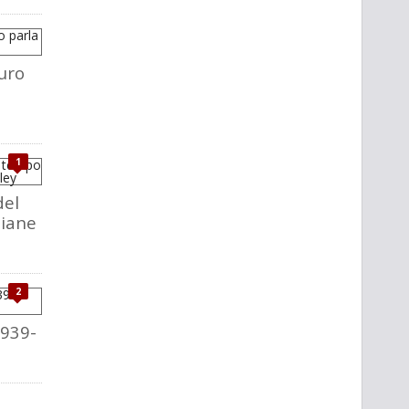
uro
1
del
liane
2
1939-