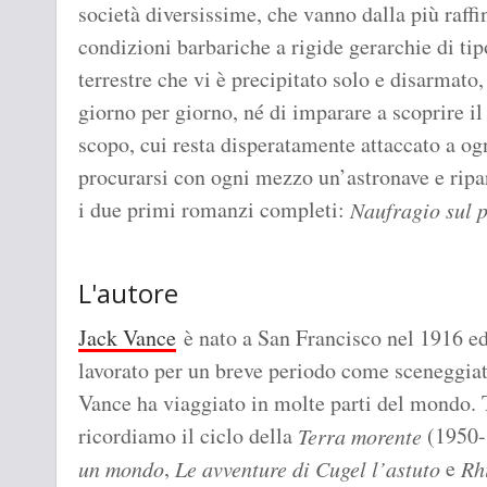
società diversissime, che vanno dalla più raff
condizioni barbariche a rigide gerarchie di ti
terrestre che vi è precipitato solo e disarmato,
giorno per giorno, né di imparare a scoprire 
scopo, cui resta disperatamente attaccato a ogn
procurarsi con ogni mezzo un’astronave e ripa
i due primi romanzi completi:
Naufragio sul p
L'autore
Jack Vance
è nato a San Francisco nel 1916 e
lavorato per un breve periodo come sceneggiat
Vance ha viaggiato in molte parti del mondo. T
ricordiamo il ciclo della
(1950-’
Terra morente
,
e
un mondo
Le avventure di Cugel l’astuto
Rh