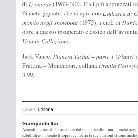
di
(1983-’90). Tra i più apprezzati ro
Lyonesse
Pianeta gigante, che si apre con
L’odissea di G
(1975); i cicli di
mondo degli showboat
Durda
oltre a questo insuperato classico dell’avvent
.
Urania Collezione
Jack Vance,
(
Pianeta Tschai – parte 1
Planet 
Frattina – Mondadori, collana
Urania Collezi
3,99.
Canale:
Editoria
Giampaolo Rai
Accanito lettore di fantascienza dai tempi dei dinosauri nonché perso
subdirdir non prende il sopravvento.Tra le sue passioni ci sono anche la 