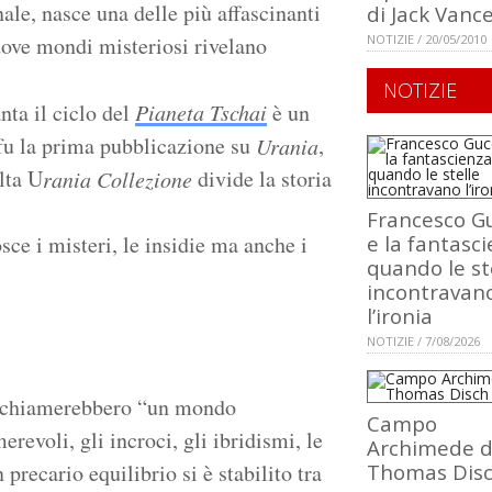
le, nasce una delle più affascinanti
di Jack Vanc
dove mondi misteriosi rivelano
NOTIZIE / 20/05/2010
NOTIZIE
nta il ciclo del
Pianeta Tschai
è un
fu la prima pubblicazione su
,
Urania
lta U
divide la storia
rania Collezione
Francesco Gu
ce i misteri, le insidie ma anche i
e la fantasci
quando le st
incontravan
l’ironia
NOTIZIE / 7/08/2026
ici chiamerebbero “un mondo
Campo
revoli, gli incroci, gli ibridismi, le
Archimede d
precario equilibrio si è stabilito tra
Thomas Dis