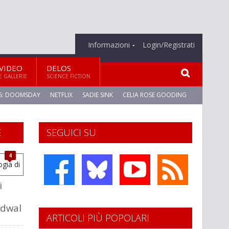
Informazioni
Login/Registrati
VIDEO
DELOS
E GALLERIE
SCIENCE FICTION
S: DOOMSDAY
NETFLIX
SADIE SINK
CELIA ROSE GOODING
E
SEGUICI SU
4
i
adwal
ARTICOLI PIÙ POPOLARI