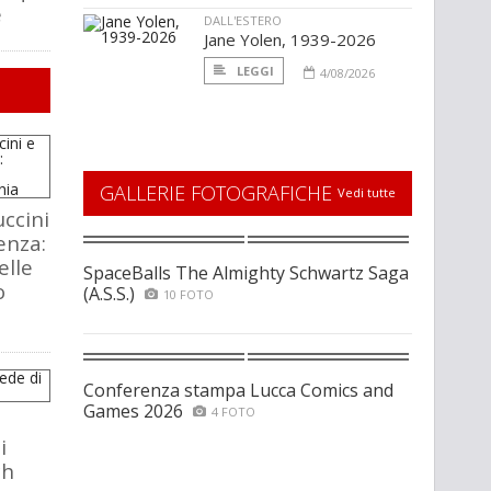
e
DALL'ESTERO
Jane Yolen, 1939-2026
LEGGI
4/08/2026
GALLERIE FOTOGRAFICHE
Vedi tutte
ccini
enza:
elle
SpaceBalls The Almighty Schwartz Saga
o
(A.S.S.)
10 FOTO
Conferenza stampa Lucca Comics and
Games 2026
4 FOTO
i
ch