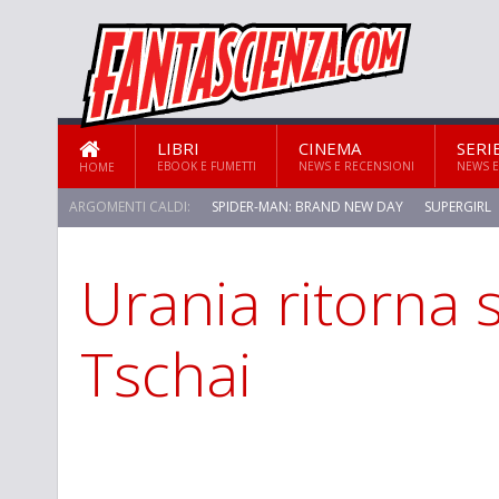
LIBRI
CINEMA
SERI
EBOOK E FUMETTI
NEWS E RECENSIONI
NEWS E
HOME
ARGOMENTI CALDI:
SPIDER-MAN: BRAND NEW DAY
SUPERGIRL
Urania ritorna 
Tschai