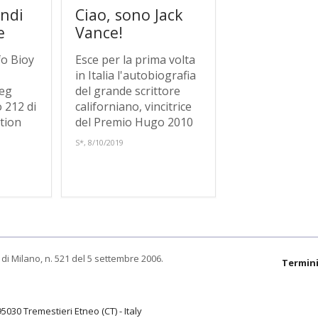
ondi
Ciao, sono Jack
e
Vance!
fo Bioy
Esce per la prima volta
in Italia l'autobiografia
eg
del grande scrittore
 212 di
californiano, vincitrice
ction
del Premio Hugo 2010
S*, 8/10/2019
di Milano, n. 521 del 5 settembre 2006.
Termini
95030 Tremestieri Etneo (CT) - Italy