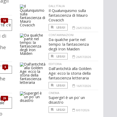
agli
DALL'ITALIA
Il Qualunquismo sulla
fantascienza di Mauro
Covacich
16
LEGGI
26/07/2026
 di
CONTAMINAZIONI
Da qualche parte nel
tempo: la fantascienza
che
degli Iron Maiden
LEGGI
26/07/2026
EDITORIA
6
Dall’antichità alla Golden
Age: ecco la storia della
The
fantascienza letteraria
LEGGI
16/07/2026
CINEMA
Supergirl è un po' un
26
disastro
LEGGI
8/07/2026
o