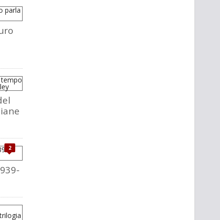
uro
del
liane
2
1939-