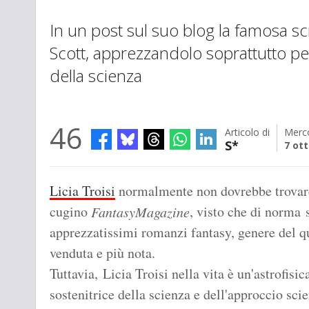
In un post sul suo blog la famosa scri
Scott, apprezzandolo soprattutto pe
della scienza
46
Articolo di
Merco
S*
7 ot
Licia Troisi
normalmente non dovrebbe trovare 
cugino
, visto che di norma s
FantasyMagazine
apprezzatissimi romanzi fantasy, genere del qu
venduta e più nota.
Tuttavia, Licia Troisi nella vita è un'astrofis
sostenitrice della scienza e dell'approccio sci