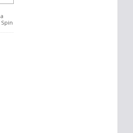
la
o Spin