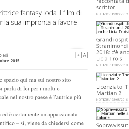
raccontata d
scrittori
ttrice fantasy loda il film di
NOTIZIE / 15/03/2019
r la sua impronta a favore
Grandi ospiti
Stranimondi
2018: c'è an
A
ledì
A
Licia Troisi
tobre 2015
NOTIZIE / 12/06/2018
spazio qui ma sul nostro sito
Licenziato: 
i parla di lei per i molti e
Martian 2
ale nel nostro paese è l'autrice più
NOTIZIE / 28/05/2016
ica ed è certamente un'appassionata
entifico – sì, viene da chiedersi come
Sopravvissut