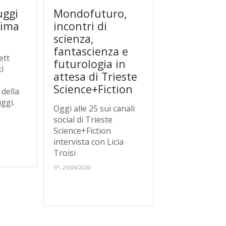
uggi
Mondofuturo,
sima
incontri di
scienza,
fantascienza e
ett
futurologia in
l
attesa di Trieste
Science+Fiction
 della
ggi.
Oggi alle 25 sui canali
social di Trieste
Science+Fiction
intervista con Licia
Troisi
S*, 25/06/2020