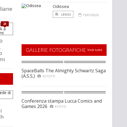
Odissea
aliane
LEGGI
15/07/2026
23
o
,
GALLERIE FOTOGRAFICHE
Vedi tutte
o
mi
SpaceBalls The Almighty Schwartz Saga
(A.S.S.)
10 FOTO
Conferenza stampa Lucca Comics and
Games 2026
4 FOTO
i
ch