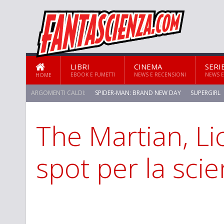
LIBRI
CINEMA
SERI
EBOOK E FUMETTI
NEWS E RECENSIONI
NEWS E
HOME
ARGOMENTI CALDI:
SPIDER-MAN: BRAND NEW DAY
SUPERGIRL
The Martian, Lic
spot per la sci