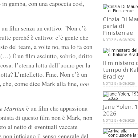
 in gamba, con una capoccia così,
Cinzia Di Ma
parla di
un film senza un cattivo: "Non c’è
Finisterrae
utte perché è cattivo: c’è gente che
NOTIZIE / 6/08/2026
esto del team, a volte no, ma lo fa con
 (…) È un film asciutto, sobrio, dritto
Il ministero 
osa: l’eterna lotta dell’uomo per la
tempo di Ka
otta? L’intelletto. Fine. Non c’è un
Bradley
o, che, come dice Mark alla fine,
non
NOTIZIE / 5/08/2026
Jane Yolen, 
è un film che appassiona
e Martian
2026
onista di questo film non è Mark, non
NOTIZIE / 4/08/2026
to al netto di eventuali vaccate
 non inficiano il senso generale del