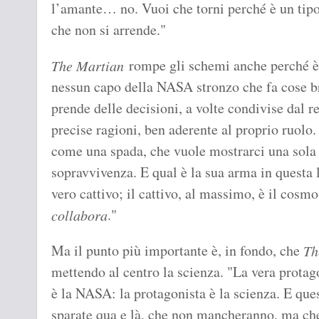
l’amante… no. Vuoi che torni perché è un tipo
che non si arrende."
rompe gli schemi anche perché è 
The Martian
nessun capo della NASA stronzo che fa cose br
prende delle decisioni, a volte condivise dal r
precise ragioni, ben aderente al proprio ruolo.
come una spada, che vuole mostrarci una sola c
sopravvivenza. E qual è la sua arma in questa l
vero cattivo; il cattivo, al massimo, è il cosm
."
collabora
Ma il punto più importante è, in fondo, che
Th
mettendo al centro la scienza. "La vera protag
è la NASA: la protagonista è la scienza. E ques
sparate qua e là, che non mancheranno, ma che