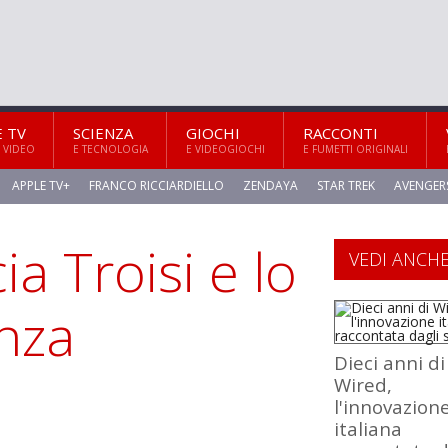
E TV
SCIENZA
GIOCHI
RACCONTI
 VIDEO
E TECNOLOGIA
E VIDEOGIOCHI
E FUMETTI ORIGINALI
APPLE TV+
FRANCO RICCIARDIELLO
ZENDAYA
STAR TREK
AVENGER
ia Troisi e lo
VEDI ANCH
enza
Dieci anni di
Wired,
l'innovazion
italiana