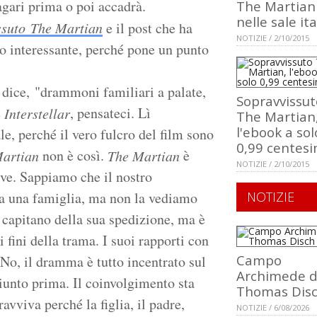
gari prima o poi accadrà.
The Martian
nelle sale it
ssuto The Martian
e il post che ha
NOTIZIE / 2/10/2015
to interessante, perché pone un punto
, dice, "drammoni familiari a palate,
Sopravvissut
e
, pensateci. Lì
Interstellar
The Martian
l'ebook a sol
e, perché il vero fulcro del film sono
0,99 centesi
non è così.
è
artian
The Martian
NOTIZIE / 2/10/2015
ve. Sappiamo che il nostro
ha una famiglia, ma non la vediamo
NOTIZIE
 capitano della sua spedizione, ma è
 fini della trama. I suoi rapporti con
Campo
 No, il dramma è tutto incentrato sul
Archimede d
iunto prima. Il coinvolgimento sta
Thomas Dis
avviva perché la figlia, il padre,
NOTIZIE / 6/08/2026