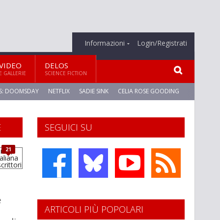
Informazioni
Login/Registrati
VIDEO
DELOS
E GALLERIE
SCIENCE FICTION
S: DOOMSDAY
NETFLIX
SADIE SINK
CELIA ROSE GOODING
E
SEGUICI SU
21
e
ARTICOLI PIÙ POPOLARI