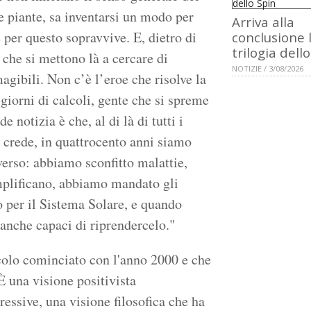
le piante, sa inventarsi un modo per
Arriva alla
 per questo sopravvive. E, dietro di
conclusione 
trilogia dell
, che si mettono là a cercare di
NOTIZIE / 3/08/2026
magibili. Non c’è l’eroe che risolve la
 giorni di calcoli, gente che si spreme
 notizia è che, al di là di tutti i
i crede, in quattrocento anni siamo
verso: abbiamo sconfitto malattie,
emplificano, abbiamo mandato gli
o per il Sistema Solare, e quando
nche capaci di riprendercelo."
ecolo cominciato con l'anno 2000 e che
È una visione positivista
ressive, una visione filosofica che ha