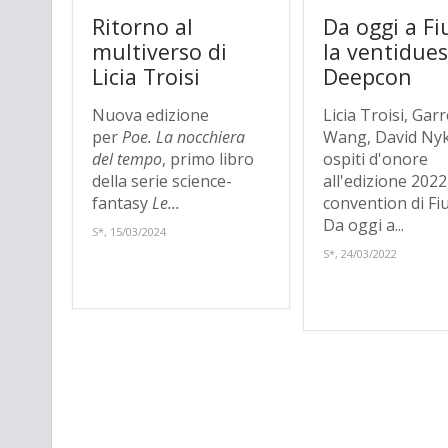
Ritorno al
Da oggi a Fi
multiverso di
la ventidue
Licia Troisi
Deepcon
Nuova edizione
Licia Troisi, Garr
per
Poe. La nocchiera
Wang, David Nyk
del tempo
, primo libro
ospiti d'onore
della serie science-
all'edizione 2022
fantasy
Le...
convention di Fiu
Da oggi a...
S*, 15/03/2024
S*, 24/03/2022