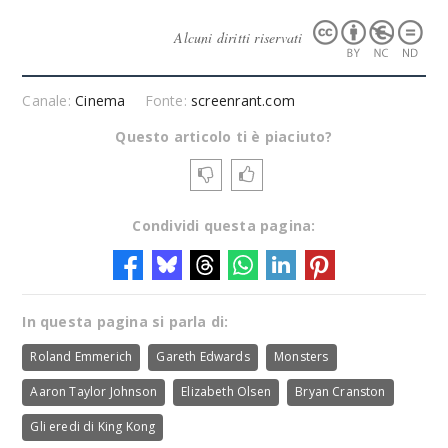
Alcuni diritti riservati
Canale:
Cinema
Fonte:
screenrant.com
Questo articolo ti è piaciuto?
Condividi questa pagina:
In questa pagina si parla di:
Roland Emmerich
Gareth Edwards
Monsters
Aaron Taylor Johnson
Elizabeth Olsen
Bryan Cranston
Gli eredi di King Kong