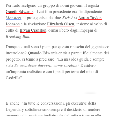
Per farlo scelgono un gruppo di nomi giovani: il regista
Gareth Edwards
, il cui film precedente era l'indipendente
Monsters
, il protagonista dei due
Kick-Ass
Aaron Taylor-
Johnson
e la rivelazione
Elizabeth Olsen
, insieme al volto di
culto di
Bryan Cranston
, ormai libero dagli impegni di
Breaking Bad
.
Dunque, quali sono i piani per questa rinascita del gigantesco
lucertolone? Quando Edwards entrò a parte ufficialmente del
progetto, ci tenne a precisare: "La mia idea guida è sempre
stata
Se accadesse davvero, come sarebbe?
Desidero
un'impronta realistica e con i piedi per terra del mito di
Godzilla".
E anche: "In tutte le conversazioni, gli executive della
Legendary sottolineavano sempre il desiderio di rendere
omaggio alla versione tradizionale del mito e tornare alle