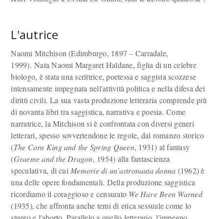
L'autrice
Naomi Mitchison (Edimburgo, 1897 – Carradale,
1999). Nata Naomi Margaret Haldane, figlia di un celebre
biologo, è stata una scrittrice, poetessa e saggista scozzese
intensamente impegnata nell'attività politica e nella difesa dei
diritti civili. La sua vasta produzione letteraria comprende più
di novanta libri tra saggistica, narrativa e poesia. Come
narratrice, la Mitchison si è confrontata con diversi generi
letterari, spesso sovvertendone le regole, dal romanzo storico
(
The Corn King and the Spring Queen
, 1931) al fantasy
(
Graeme and the Dragon
, 1954) alla fantascienza
speculativa, di cui
Memorie di un'astronauta donna
(1962) è
una delle opere fondamentali. Della produzione saggistica
ricordiamo il coraggioso e censurato
We Have Been Warned
(1935), che affronta anche temi di etica sessuale come lo
stupro e l'aborto. Parallelo a quello letterario, l'impegno