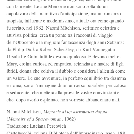
con la mente. Le sue Memorie non sono soltanto un
capolavoro della narrativa d’anticipazione, ma un romanzo
utopista, influente e modernissimo, attuale ora come quando
fu scritto, nel 1962. Naomi Mitchison, scrittrice eclettica e
attivista politica, crea un ponte tra i racconti di viaggio
dell’Ottocento e la migliore fantascienza degli anni Settanta:
da Philip Dick a Robert Scheckley, da Kurt Vonnegut a
Ursula Le Guin, tutti le devono qualcosa. E devono molto a
Mary, eroina curiosa ed empatica, scienziata e madre di figli
ibridi, donna che coltiva il dubbio e considera l’alienità come
un valore. Le sue avventure, in perfetto equilibrio tra dramma
e ironia, sono l’immagine di un universo possibile, pericoloso
e seducente, che metterà alla prova le vostre convinzioni e
che, dopo averlo esplorato, non vorreste abbandonare mai.
Naomi Mitchison,
Memorie di un'astronauta donna
(
Memoirs of a Spacewoman
, 1962)
Traduzione Luciana Percovich
Castelvecchi, collana Biblioteca dell'Immaginario, pagg. 188,