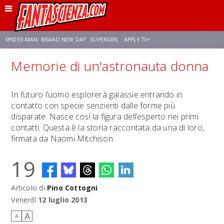
SPIDER-MAN: BRAND NEW DAY
SUPERGIRL
APPLE TV+
Memorie di un'astronauta donna
FRANCO RICCIARDIELLO
ZENDAYA
STAR TREK
AVENGERS: DOOMSDAY
In futuro l’uomo esplorerà galassie entrando in
contatto con specie senzienti dalle forme più
NETFLIX
SADIE SINK
CELIA ROSE GOODING
disparate. Nasce così la figura dell’esperto nei primi
contatti. Questa è la storia raccontata da una di loro,
firmata da Naomi Mitchison.
19
Articolo di
Pino Cottogni
Venerdì
12 luglio 2013
A
A