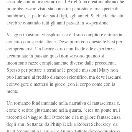
sessuale con un marziano) e ad Ariel (una creatura aliena che
potrebbe essere visto sia come un parassita o una specie di
bambino), ai padri dei suoi figli, agli amici. Si chiede che età
avrebbe contando tutti gli anni passati in sospensione.
Viaggia in astronavi esploratrici e il suo compito è entrare in
contatto con specie aliene. Deve porre con queste le basi per
comprendersi. Un lavoro certo non facile e le esperienze
accumulate in passato quasi non servono quando si
incontrano razze completamente diverse dalle precedenti.
Spesso per portare a termine le proprie missioni Mary non
può limitarsi al freddo distacco scientifico, ma deve lasciarsi
coinvolgere e mettersi in gioco, con il corpo come con la
mente.
Un romanzo fondamentale nella narrativa di fantascienza e,
come è scritto giustamente nella quarta, "crea un ponte tra i
racconti di viaggio dell'Ottocento e la migliore fantascienza
degli anni Settanta: da Philip Dick a Robert Scheckley, da
Kurt Vonnegut a Ursula Le Guinn, tutti le devono qualcosa".