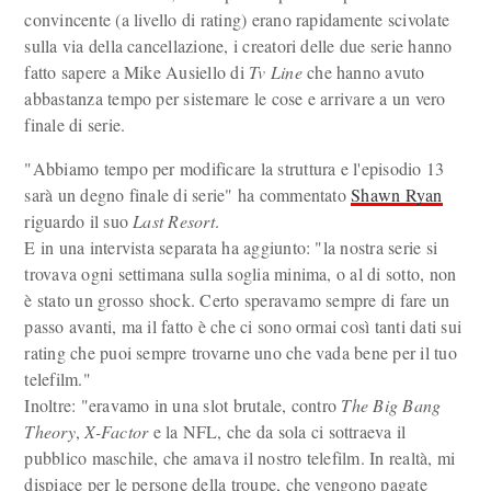
convincente (a livello di rating) erano rapidamente scivolate
sulla via della cancellazione, i creatori delle due serie hanno
fatto sapere a Mike Ausiello di
Tv Line
che hanno avuto
abbastanza tempo per sistemare le cose e arrivare a un vero
finale di serie.
"Abbiamo tempo per modificare la struttura e l'episodio 13
sarà un degno finale di serie" ha commentato
Shawn Ryan
riguardo il suo
Last Resort
.
E in una intervista separata ha aggiunto: "la nostra serie si
trovava ogni settimana sulla soglia minima, o al di sotto, non
è stato un grosso shock. Certo speravamo sempre di fare un
passo avanti, ma il fatto è che ci sono ormai così tanti dati sui
rating che puoi sempre trovarne uno che vada bene per il tuo
telefilm."
Inoltre: "eravamo in una slot brutale, contro
The Big Bang
Theory
,
X-Factor
e la NFL, che da sola ci sottraeva il
pubblico maschile, che amava il nostro telefilm. In realtà, mi
dispiace per le persone della troupe, che vengono pagate