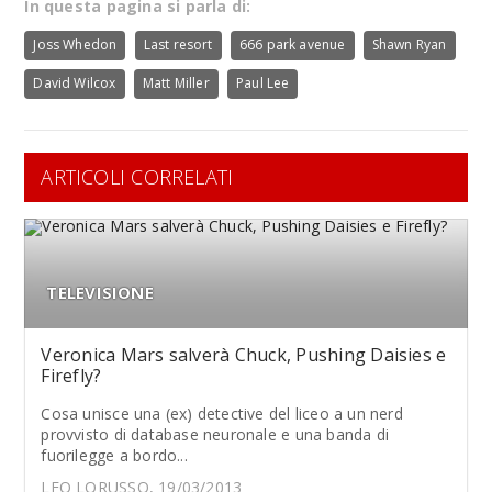
In questa pagina si parla di:
Joss Whedon
Last resort
666 park avenue
Shawn Ryan
David Wilcox
Matt Miller
Paul Lee
ARTICOLI CORRELATI
TELEVISIONE
Veronica Mars salverà Chuck, Pushing Daisies e
Firefly?
Cosa unisce una (ex) detective del liceo a un nerd
provvisto di database neuronale e una banda di
fuorilegge a bordo...
LEO LORUSSO, 19/03/2013