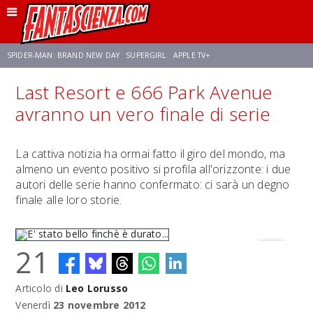
SPIDER-MAN: BRAND NEW DAY
SUPERGIRL
APPLE TV+
Last Resort e 666 Park Avenue
FRANCO RICCIARDIELLO
ZENDAYA
STAR TREK
AVENGERS: DOOMSDAY
avranno un vero finale di serie
NETFLIX
SADIE SINK
CELIA ROSE GOODING
La cattiva notizia ha ormai fatto il giro del mondo, ma
almeno un evento positivo si profila all'orizzonte: i due
autori delle serie hanno confermato: ci sarà un degno
finale alle loro storie.
21
Articolo di
Leo Lorusso
E' stato bello finchè è durato...
Venerdì
23 novembre 2012