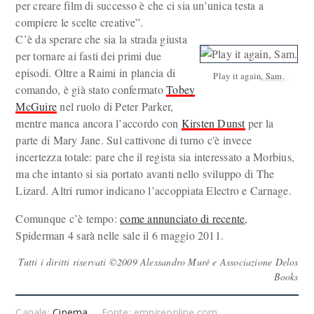
per creare film di successo è che ci sia un’unica testa a
compiere le scelte creative”.
C’è da sperare che sia la strada giusta
per tornare ai fasti dei primi due
episodi. Oltre a Raimi in plancia di
Play it again, Sam.
comando, è già stato confermato
Tobey
McGuire
nel ruolo di Peter Parker,
mentre manca ancora l’accordo con
Kirsten Dunst
per la
parte di Mary Jane. Sul cattivone di turno c'è invece
incertezza totale: pare che il regista sia interessato a Morbius,
ma che intanto si sia portato avanti nello sviluppo di The
Lizard. Altri rumor indicano l’accoppiata Electro e Carnage.
Comunque c’è tempo:
come annunciato di recente
,
Spiderman 4 sarà nelle sale il 6 maggio 2011.
Tutti i diritti riservati ©2009 Alessandro Murè e Associazione Delos
Books
Canale:
Cinema
Fonte: empireonline.com