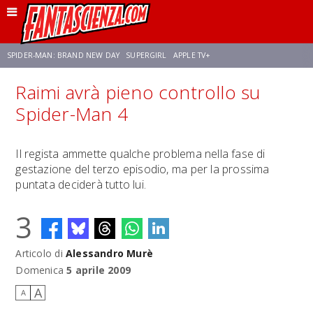
SPIDER-MAN: BRAND NEW DAY
SUPERGIRL
APPLE TV+
Raimi avrà pieno controllo su
FRANCO RICCIARDIELLO
ZENDAYA
STAR TREK
AVENGERS: DOOMSDAY
Spider-Man 4
NETFLIX
SADIE SINK
STAR TREK: STRANGE NEW WORLDS
Il regista ammette qualche problema nella fase di
gestazione del terzo episodio, ma per la prossima
puntata deciderà tutto lui.
3
Articolo di
Alessandro Murè
Domenica
5 aprile 2009
A
A