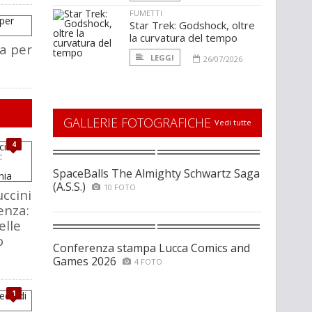
FUMETTI
Star Trek: Godshock, oltre
la curvatura del tempo
a per
LEGGI
26/07/2026
GALLERIE FOTOGRAFICHE
Vedi tutte
4
SpaceBalls The Almighty Schwartz Saga
(A.S.S.)
10 FOTO
ccini
enza:
elle
o
Conferenza stampa Lucca Comics and
Games 2026
4 FOTO
1