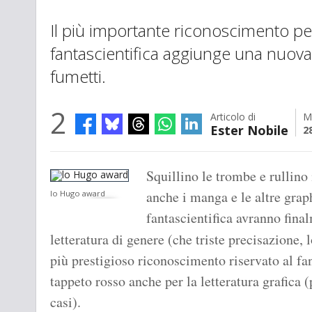
Il più importante riconoscimento per
fantascientifica aggiunge una nuova 
fumetti.
2
Articolo di
M
Ester Nobile
2
Squillino le trombe e rullino
anche i manga e le altre grap
lo Hugo award
fantascientifica avranno final
letteratura di genere (che triste precisazione,
più prestigioso riconoscimento riservato al fan
tappeto rosso anche per la letteratura grafica (
casi).