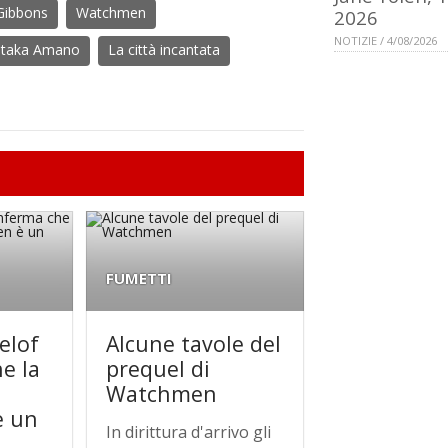
Gibbons
Watchmen
2026
NOTIZIE / 4/08/2026
itaka Amano
La città incantata
FUMETTI
elof
Alcune tavole del
e la
prequel di
Watchmen
è un
In dirittura d'arrivo gli