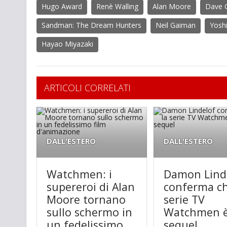
Hugo Award
Renè Walling
Alan Moore
Dave 
Sandman: The Dream Hunters
Neil Gaiman
Yosh
Hayao Miyazaki
ARTICOLI CORRELATI
DALL'ESTERO
DALL'ESTERO
Watchmen: i
Damon Lind
supereroi di Alan
conferma ch
Moore tornano
serie TV
sullo schermo in
Watchmen 
un fedelissimo
sequel