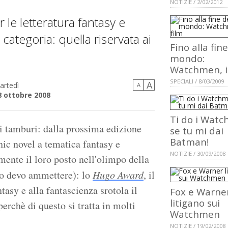
NOTIZIE / 2/02/2012
 le letteratura fantasy e
categoria: quella riservata ai
Fino alla fin
mondo:
Watchmen, il
SPECIALI / 8/03/2009
A
artedì
A
8 ottobre 2008
Ti do i Wat
 i tamburi: dalla prossima edizione
se tu mi dai
Batman!
hic novel a tematica fantasy e
NOTIZIE / 30/09/2008
mente il loro posto nell'olimpo della
 lo devo ammettere): lo
Hugo Award
, il
tasy e alla fantascienza srotola il
Fox e Warne
litigano sui
perchè di questo si tratta in molti
Watchmen
NOTIZIE / 19/02/2008