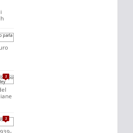
i
ch
uro
2
del
liane
2
1939-