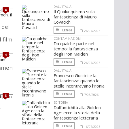
DALL'ITALIA
8
Il Qualunquismo sulla
fantascienza di Mauro
Covacich
e del
LEGGI
26/07/2026
 film
CONTAMINAZIONI
Da qualche parte nel
tempo: la fantascienza
degli Iron Maiden
4
LEGGI
26/07/2026
chmen
DALL'ITALIA
Francesco Guccini e la
fantascienza: quando le
stelle incontravano l’ironia
LEGGI
7/08/2026
8
EDITORIA
Dall’antichità alla Golden
r
Age: ecco la storia della
fantascienza letteraria
LEGGI
16/07/2026