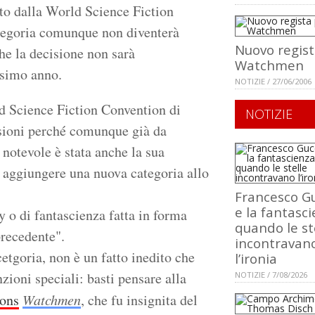
sto dalla World Science Fiction
ategoria comunque non diventerà
Nuovo regist
he la decisione non sarà
Watchmen
ssimo anno.
NOTIZIE / 27/06/2006
ld Science Fiction Convention di
NOTIZIE
ssioni perché comunque già da
 notevole è stata anche la sua
i aggiungere una nuova categoria allo
Francesco Gu
e la fantasci
y o di fantascienza fatta in forma
quando le st
precedente".
incontravan
etgoria, non è un fatto inedito che
l’ironia
zioni speciali: basti pensare alla
NOTIZIE / 7/08/2026
ons
Watchmen
, che fu insignita del