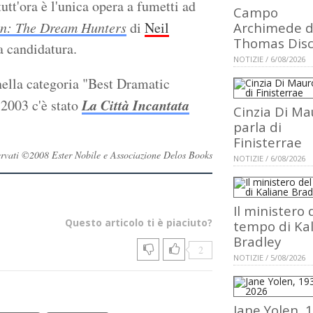
utt'ora è l'unica opera a fumetti ad
Campo
n: The Dream Hunters
di
Neil
Archimede d
Thomas Dis
 candidatura.
NOTIZIE / 6/08/2026
nella categoria "Best Dramatic
La Città Incantata
 2003 c'è stato
Cinzia Di Ma
parla di
Finisterrae
riservati ©2008 Ester Nobile e Associazione Delos Books
NOTIZIE / 6/08/2026
Il ministero 
Questo articolo ti è piaciuto?
tempo di Ka
Bradley
2
NOTIZIE / 5/08/2026
Jane Yolen, 