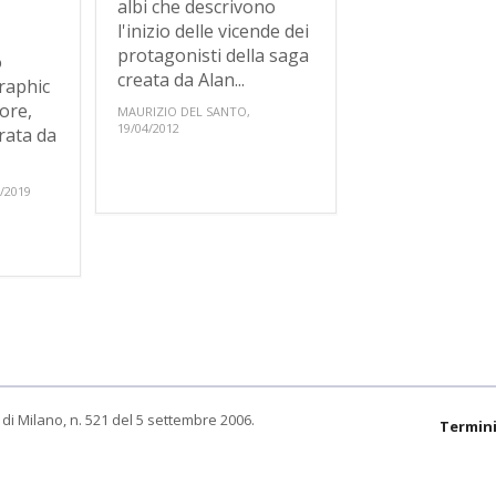
albi che descrivono
l'inizio delle vicende dei
protagonisti della saga
o
creata da Alan...
graphic
ore,
MAURIZIO DEL SANTO,
19/04/2012
trata da
/2019
di Milano, n. 521 del 5 settembre 2006.
Termini