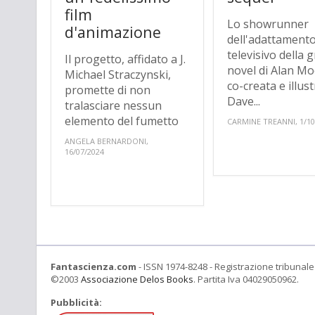
film
Lo showrunner
d'animazione
dell'adattament
televisivo della 
Il progetto, affidato a J.
novel di Alan Mo
Michael Straczynski,
co-creata e illus
promette di non
Dave...
tralasciare nessun
elemento del fumetto
CARMINE TREANNI, 1/10
ANGELA BERNARDONI,
16/07/2024
Fantascienza.com
- ISSN 1974-8248 - Registrazione tribunale 
©2003
Associazione Delos Books
. Partita Iva 04029050962.
Pubblicità: