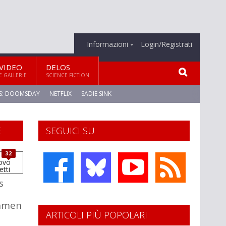
Informazioni
Login/Registrati
VIDEO
DELOS
E GALLERIE
SCIENCE FICTION
S: DOOMSDAY
NETFLIX
SADIE SINK
E
SEGUICI SU
32
s
hmen
ARTICOLI PIÙ POPOLARI