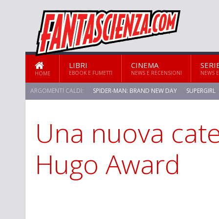
LIBRI
CINEMA
SERI
EBOOK E FUMETTI
NEWS E RECENSIONI
NEWS E
HOME
ARGOMENTI CALDI:
SPIDER-MAN: BRAND NEW DAY
SUPERGIRL
Una nuova cate
STAR TREK: STRANGE NEW WORLDS
Hugo Award