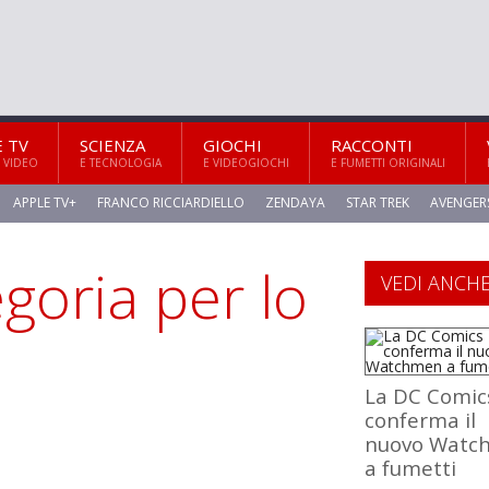
E TV
SCIENZA
GIOCHI
RACCONTI
 VIDEO
E TECNOLOGIA
E VIDEOGIOCHI
E FUMETTI ORIGINALI
APPLE TV+
FRANCO RICCIARDIELLO
ZENDAYA
STAR TREK
AVENGER
goria per lo
VEDI ANCH
La DC Comic
conferma il
nuovo Watc
a fumetti