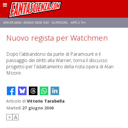
SPIDER-MAN: BRAND NEW DAY
SUPERGIRL
APPLE TV+
Nuovo regista per Watchmen
FRANCO RICCIARDIELLO
ZENDAYA
STAR TREK
AVENGERS: DOOMSDAY
Dopo l'abbandono da parte di Paramount e il
passaggio dei diritti alla Warner, torna il discusso
NETFLIX
SADIE SINK
STAR TREK: STRANGE NEW WORLDS
progetto per l'adattamento della nota opera di Alan
Moore.
Articolo di
Vittorio Tarabella
Martedì
27 giugno 2006
A
A