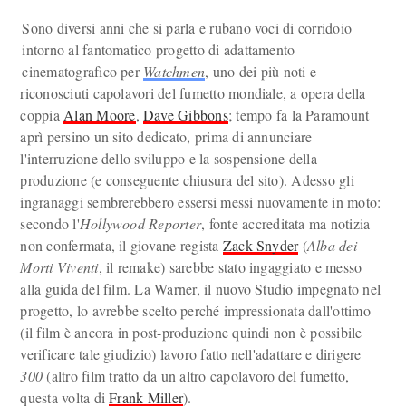
Sono diversi anni che si parla e rubano voci di corridoio
intorno al fantomatico progetto di adattamento
cinematografico per
Watchmen
, uno dei più noti e
riconosciuti capolavori del fumetto mondiale, a opera della
coppia
Alan Moore
,
Dave Gibbons
; tempo fa la Paramount
aprì persino un sito dedicato, prima di annunciare
l'interruzione dello sviluppo e la sospensione della
produzione (e conseguente chiusura del sito). Adesso gli
ingranaggi sembrerebbero essersi messi nuovamente in moto:
secondo l'
Hollywood
Reporter
, fonte accreditata ma notizia
non confermata, il giovane regista
Zack Snyder
(
Alba dei
Morti Viventi
, il remake) sarebbe stato ingaggiato e messo
alla guida del film. La Warner, il nuovo Studio impegnato nel
progetto, lo avrebbe scelto perché impressionata dall'ottimo
(il film è ancora in post-produzione quindi non è possibile
verificare tale giudizio) lavoro fatto nell'adattare e dirigere
300
(altro film tratto da un altro capolavoro del fumetto,
questa volta di
Frank Miller
).