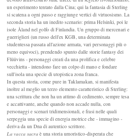
un esperimento tentato dalla Cina; qui la fantasia di Sterling
si scatena a ogni passo e raggiunge vertici di virtuosismo. La
seconda storia ha un inedito scenario: prima Helsinki, poi le
isole Åland nel golfo di Finlandia. Un gruppo di mercenari e
guerriglieri (un russo dell'ex KGB, una determinata
studentessa passata all'azione armata, vari personaggi più o
meno equivoci), prendendo spunto dalle storie fantasy dei
Flüüvins - personaggi creati da una prolifica e celebre
vecchietta - intendono fare un colpo di mano e fondare
sull'isola una specie di utopistica zona franca.
In questa storia, come pure in Taklamakan, si manifesta
inoltre al meglio un terzo elemento caratteristico di Sterling:
una scrittura che non ha un attimo di cedimento, sempre tesa
e accattivante, anche quando non accade nulla, con
personaggi e scenari tridimensionali, e frasi nelle quali
serpeggia una specie di energia motrice che - immagino -
deriva da un Dna di autentico scrittore.
La vacca sacra
è una storia umoristico-disperata che