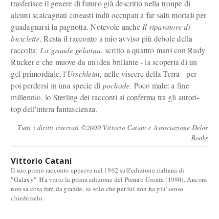
trasferisce il genere di futuro già descritto nella troupe di
alcuni scalcagnati cineasti indù occupati a far salti mortali per
guadagnarsi la pagnotta. Notevole anche
Il riparatore di
biciclette
. Resta il racconto a mio avviso più debole della
raccolta:
La grande gelatina
, scritto a quattro mani con Rudy
Rucker e che muove da un'idea brillante - la scoperta di un
gel primordiale, l'
Urschleim
, nelle viscere della Terra - per
poi perdersi in una specie di
pochade
. Poco male: a fine
millennio, lo Sterling dei racconti si conferma tra gli autori-
top dell'intera fantascienza.
Tutti i diritti riservati ©2000 Vittorio Catani e Associazione Delos
Books
Vittorio Catani
Il suo primo racconto apparve nel 1962 sull'edizione italiana di
"Galaxy". Ha vinto la prima edizione del Premio Urania (1990). Ancora
non sa cosa farà da grande, sa solo che per lui non ha piu' senso
chiederselo.