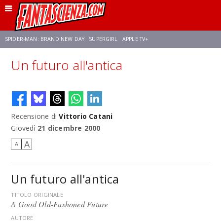
SPIDER-MAN: BRAND NEW DAY
SUPERGIRL
APPLE TV+
Un futuro all'antica
FRANCO RICCIARDIELLO
ZENDAYA
STAR TREK
AVENGERS: DOOMSDAY
NETFLIX
SADIE SINK
STAR TREK: STRANGE NEW WORLDS
Recensione di
Vittorio Catani
Giovedì
21 dicembre 2000
A
A
Un futuro all'antica
TITOLO ORIGINALE
A Good Old-Fashoned Future
AUTORE