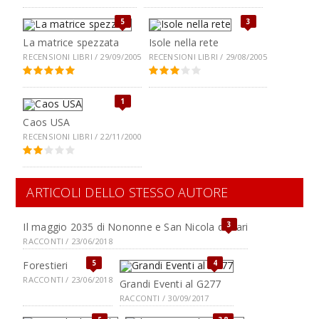
5
3
La matrice spezzata
Isole nella rete
RECENSIONI LIBRI / 29/09/2005
RECENSIONI LIBRI / 29/08/2005
1
Caos USA
RECENSIONI LIBRI / 22/11/2000
ARTICOLI DELLO STESSO AUTORE
3
Il maggio 2035 di Nononne e San Nicola di Bari
RACCONTI / 23/06/2018
5
4
Forestieri
RACCONTI / 23/06/2018
Grandi Eventi al G277
RACCONTI / 30/09/2017