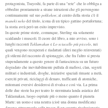
protagonista, Tsuyoshi, fa parte di una "rete" che lo obbliga a
obbedire prontamente a strane istruzioni che gli pervengono
continuamente sul suo
pokkekon
; al centro della storia c'è il
maneki neko
del titolo, icona di un tipico gattino portafortuna;
la storia avrà però un esito imprevisto.
In queste prime storie, comunque, Sterling sta solamente
scaldando i muscoli. Il cuore del libro, a mio avviso, sono i
lunghi racconti
Taklamakan
e
Lo sciacallo più piccolo
, nei
quali vengono recuperati e riadattati (direi meglio reinventati)
gli stilemi del racconto di spionaggio, che fra l'altro si presta
stupendamente a questo genere di fantascienza su un futuro
degradato che inevitabilmente pullula di mafiosi, clan, segreti
militari e industriali, droghe, iniziative spaziali rimaste a metà,
eserciti privati, riciclaggi di denaro, trafficanti di atomiche,
mitomani eversivi desiderosi di rivalsa e così via. La prima
delle due storie ha per teatro lo sterminata landa asiatica del
Taklamakan, luogo ospitale più o meno quanto il pianeta
Marte: un uomo e una neutra (cioè una donna modificata)
devono attraversarlo sulle tracce di un segreto rivoluzionario,