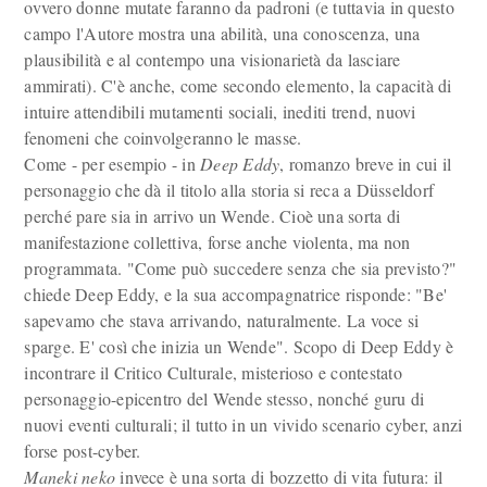
ovvero donne mutate faranno da padroni (e tuttavia in questo
campo l'Autore mostra una abilità, una conoscenza, una
plausibilità e al contempo una visionarietà da lasciare
ammirati). C'è anche, come secondo elemento, la capacità di
intuire attendibili mutamenti sociali, inediti trend, nuovi
fenomeni che coinvolgeranno le masse.
Come - per esempio - in
Deep Eddy
, romanzo breve in cui il
personaggio che dà il titolo alla storia si reca a Düsseldorf
perché pare sia in arrivo un Wende. Cioè una sorta di
manifestazione collettiva, forse anche violenta, ma non
programmata. "Come può succedere senza che sia previsto?"
chiede Deep Eddy, e la sua accompagnatrice risponde: "Be'
sapevamo che stava arrivando, naturalmente. La voce si
sparge. E' così che inizia un Wende". Scopo di Deep Eddy è
incontrare il Critico Culturale, misterioso e contestato
personaggio-epicentro del Wende stesso, nonché guru di
nuovi eventi culturali; il tutto in un vivido scenario cyber, anzi
forse post-cyber.
Maneki neko
invece è una sorta di bozzetto di vita futura: il