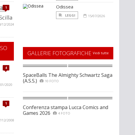
Odissea
1
LEGGI
Scilla
15/07/2026
3/12/2024
SSO
GALLERIE FOTOGRAFICHE
Vedi tutte
4
SpaceBalls The Almighty Schwartz Saga
(A.S.S.)
10 FOTO
/01/2020
1
Conferenza stampa Lucca Comics and
Games 2026
4 FOTO
7/12/2008