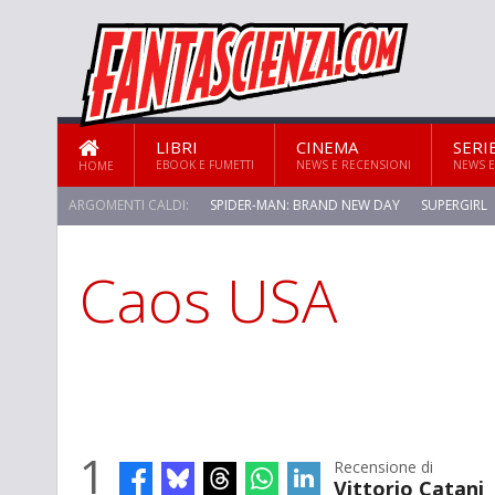
LIBRI
CINEMA
SERI
EBOOK E FUMETTI
NEWS E RECENSIONI
NEWS E
HOME
ARGOMENTI CALDI:
SPIDER-MAN: BRAND NEW DAY
SUPERGIRL
Caos USA
STAR TREK: STRANGE NEW WORLDS
1
Recensione di
Vittorio Catani