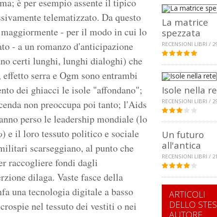
ima; è per esempio assente il tipico
ssivamente telematizzato. Da questo
La matrice
 maggiormente - per il modo in cui lo
spezzata
to - a un romanzo d'anticipazione
RECENSIONI LIBRI / 2
ano certi lunghi, lunghi dialoghi) che
o, effetto serra e Ogm sono entrambi
nto dei ghiacci le isole "affondano";
Isole nella r
RECENSIONI LIBRI / 2
cenda non preoccupa poi tanto; l'Aids
hanno perso le leadership mondiale (lo
) e il loro tessuto politico e sociale
o
Un futuro
all'antica
 militari scarseggiano, al punto che
RECENSIONI LIBRI / 2
er raccogliere fondi dagli
erzione dilaga. Vaste fasce della
fa una tecnologia digitale a basso
ARTICOLI
DELLO STE
crospie nel tessuto dei vestiti o nei
AUTORE