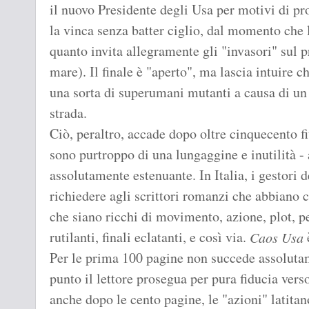
il nuovo Presidente degli Usa per motivi di pr
la vinca senza batter ciglio, dal momento che
quanto invita allegramente gli "invasori" sul 
mare). Il finale è "aperto", ma lascia intuire 
una sorta di superumani mutanti a causa di un
strada.
Ciò, peraltro, accade dopo oltre cinquecento fi
sono purtroppo di una lungaggine e inutilità - a
assolutamente estenuante. In Italia, i gestori 
richiedere agli scrittori romanzi che abbiano 
che siano ricchi di movimento, azione, plot, pe
rutilanti, finali eclatanti, e così via.
è
Caos Usa
Per le prima 100 pagine non succede assoluta
punto il lettore prosegua per pura fiducia vers
anche dopo le cento pagine, le "azioni" latitan