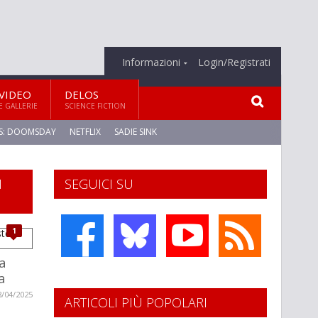
Informazioni
Login/Registrati
VIDEO
DELOS
E GALLERIE
SCIENCE FICTION
S: DOOMSDAY
NETFLIX
SADIE SINK
I
SEGUICI SU
1
a
a
8/04/2025
ARTICOLI PIÙ POPOLARI