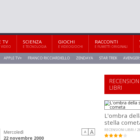
E TV
SCIENZA
GIOCHI
RACCONTI
 VIDEO
E TECNOLOGIA
E VIDEOGIOCHI
E FUMETTI ORIGINALI
APPLE TV+
FRANCO RICCIARDIELLO
ZENDAYA
STAR TREK
AVENGER
RECENSION
LIBRI
L'ombra dell
stella comet
RECENSIONI LIBRI / 2
A
Mercoledì
A
22 novembre 2000