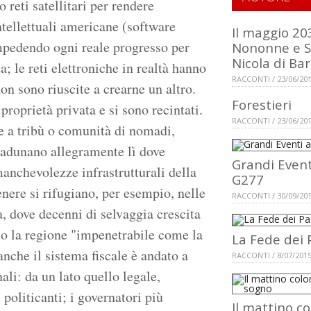
 reti satellitari per rendere
ntellettuali americane (software
Il maggio 20
mpedendo ogni reale progresso per
Nononne e 
Nicola di Bar
a; le reti elettroniche in realtà hanno
RACCONTI / 23/06/20
n sono riuscite a crearne un altro.
Forestieri
 proprietà privata e si sono recintati.
RACCONTI / 23/06/20
ute a tribù o comunità di nomadi,
radunano allegramente lì dove
Grandi Event
 manchevolezze infrastrutturali della
G277
nere si rifugiano, per esempio, nelle
RACCONTI / 30/09/20
, dove decenni di selvaggia crescita
so la regione "impenetrabile come la
La Fede dei 
anche il sistema fiscale è andato a
RACCONTI / 8/07/201
nali: da un lato quello legale,
i politicanti; i governatori più
Il mattino co