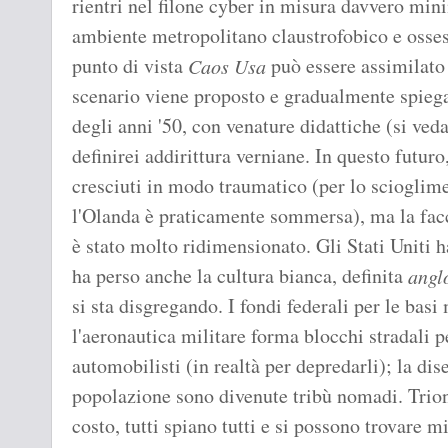
rientri nel filone cyber in misura davvero min
ambiente metropolitano claustrofobico e osse
punto di vista
può essere assimilato
Caos Usa
scenario viene proposto e gradualmente spiega
degli anni '50, con venature didattiche (si ved
definirei addirittura verniane. In questo futur
cresciuti in modo traumatico (per lo scioglime
l'Olanda è praticamente sommersa), ma la fac
è stato molto ridimensionato. Gli Stati Uniti 
ha perso anche la cultura bianca, definita
angl
si sta disgregando. I fondi federali per le basi
l'aeronautica militare forma blocchi stradali p
automobilisti (in realtà per depredarli); la dis
popolazione sono divenute tribù nomadi. Trion
costo, tutti spiano tutti e si possono trovare mi