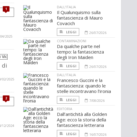
DALL'ITALIA
1
Il Qualunquismo sulla
fantascienza di Mauro
Covacich
LEGGI
26/07/2026
/04/2025
CONTAMINAZIONI
Da qualche parte nel
tempo: la fantascienza
degli Iron Maiden
 di
LEGGI
26/07/2026
DALL'ITALIA
0/02/2025
Francesco Guccini e la
fantascienza: quando le
stelle incontravano l’ironia
2
LEGGI
7/08/2026
EDITORIA
Dall’antichità alla Golden
Age: ecco la storia della
fantascienza letteraria
8/12/2024
LEGGI
16/07/2026