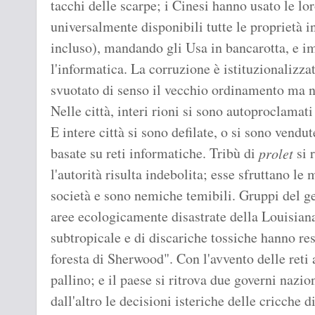
tacchi delle scarpe; i Cinesi hanno usato le loro
universalmente disponibili tutte le proprietà i
incluso), mandando gli Usa in bancarotta, e i
l'informatica. La corruzione è istituzionalizzat
svuotato di senso il vecchio ordinamento ma no
Nelle città, interi rioni si sono autoproclamati
E intere città si sono defilate, o si sono vend
basate su reti informatiche. Tribù di
si 
prolet
l'autorità risulta indebolita; esse sfruttano le
società e sono nemiche temibili. Gruppi del ge
aree ecologicamente disastrate della Louisiana
subtropicale e di discariche tossiche hanno re
foresta di Sherwood". Con l'avvento delle reti 
pallino; e il paese si ritrova due governi nazio
dall'altro le decisioni isteriche delle cricche d