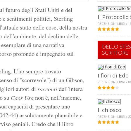
l futuro degli Stati Uniti e del
Il Protocollo 
 e sentimenti politici, Sterling
RECENSIONI LIBRI / 1
attuale stato delle cose, della nostra
so dell'ambiente, del declino delle
esemplare di una narrativa
DELLO STE
SCRITTORE
scorso profondo e impegnato sul
rling. L'ho sempre trovato
I fiori di Edo
senso di "scorrevole") di un Gibson,
RECENSIONI LIBRI / 8
gliori autori di
dell'intera
racconti
io su
non è, nell'insieme,
Caos Usa
sua capacità di presentare uno
Il chiosco
 2042-44) assolutamente plausibile e
RECENSIONI LIBRI / 2
viso geniali. Credo che il libro