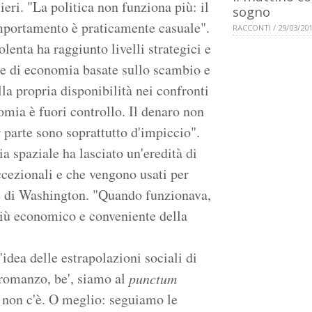
eri. "La politica non funziona più: il
sogno
mportamento è praticamente casuale".
RACCONTI / 29/03/20
enta ha raggiunto livelli strategici e
me di economia basate sullo scambio e
la propria disponibilità nei confronti
omia è fuori controllo. Il denaro non
 parte sono soprattutto d'impiccio".
 spaziale ha lasciato un'eredità di
eccezionali e che vengono usati per
ie di Washington. "Quando funzionava,
più economico e conveniente della
idea delle estrapolazioni sociali di
 romanzo, be', siamo al
punctum
a non c'è. O meglio: seguiamo le