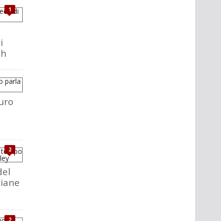
1
i
ch
uro
2
del
liane
2