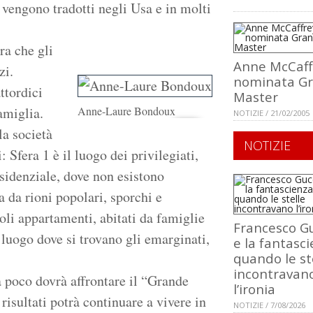
vengono tradotti negli Usa e in molti
ra che gli
Anne McCaff
zi.
nominata G
ttordici
Master
amiglia.
Anne-Laure Bondoux
NOTIZIE / 21/02/2005
la società
NOTIZIE
: Sfera 1 è il luogo dei privilegiati,
esidenziale, dove non esistono
a da rioni popolari, sporchi e
oli appartamenti, abitati da famiglie
Francesco Gu
il luogo dove si trovano gli emarginati,
e la fantasci
quando le st
incontravan
a poco dovrà affrontare il “Grande
l’ironia
risultati potrà continuare a vivere in
NOTIZIE / 7/08/2026