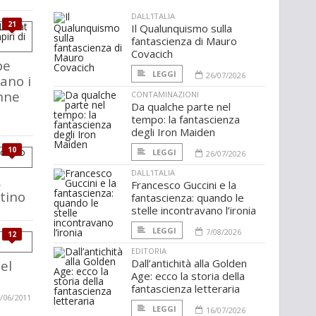
DALL'ITALIA
21
Il Qualunquismo sulla
fantascienza di Mauro
Covacich
pe
LEGGI
26/07/2026
nano i
nne
CONTAMINAZIONI
Da qualche parte nel
tempo: la fantascienza
degli Iron Maiden
10
LEGGI
26/07/2026
DALL'ITALIA
.
Francesco Guccini e la
stino
fantascienza: quando le
stelle incontravano l’ironia
LEGGI
7/08/2026
12
EDITORIA
Dall’antichità alla Golden
el
Age: ecco la storia della
fantascienza letteraria
/06/2011
LEGGI
16/07/2026