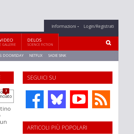
Informazioni
Login/Registrati
VIDEO
DELOS
E GALLERIE
SCIENCE FICTION
S: DOOMSDAY
NETFLIX
SADIE SINK
E
SEGUICI SU
7
stino
o
 un
ARTICOLI PIÙ POPOLARI