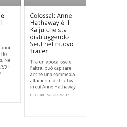
ne
Colossal: Anne
l
Hathaway è il
Kaiju che sta
distruggendo
Seul nel nuovo
'anni
trailer
i in
us. Ne
Tra un'apocalisse e
ggi il
l'altra, può capitare
r
anche una commedia
altamente distruttiva,
in cui Anne Hathaway...
LEO LORUSSO, 21/02/2017