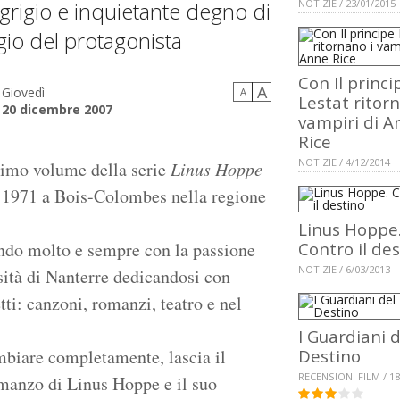
grigio e inquietante degno di
NOTIZIE / 23/01/2015
gio del protagonista
Con Il princi
A
Giovedì
A
Lestat ritor
20 dicembre 2007
vampiri di A
Rice
NOTIZIE / 4/12/2014
rimo volume della serie
Linus Hoppe
el 1971 a Bois-Colombes nella regione
Linus Hoppe
endo molto e sempre con la passione
Contro il de
NOTIZIE / 6/03/2013
rsità di Nanterre dedicandosi con
tti: canzoni, romanzi, teatro e nel
I Guardiani d
mbiare completamente, lascia il
Destino
RECENSIONI FILM / 18
romanzo di Linus Hoppe e il suo