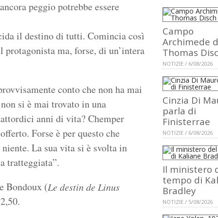
o ancora peggio potrebbe essere
Campo
ida il destino di tutti. Comincia così
Archimede d
l protagonista ma, forse, di un’intera
Thomas Dis
NOTIZIE / 6/08/2026
mprovvisamente conto che non ha mai
Cinzia Di Ma
 non si è mai trovato in una
parla di
uattordici anni di vita? Chemper
Finisterrae
offerto. Forse è per questo che
NOTIZIE / 6/08/2026
niente. La sua vita si è svolta in
a tratteggiata”.
Il ministero 
tempo di Ka
e Bondoux (
Le destin de Linus
Bradley
12,50.
NOTIZIE / 5/08/2026