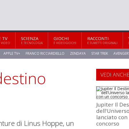
E TV
SCIENZA
GIOCHI
RACCONTI
 VIDEO
E TECNOLOGIA
E VIDEOGIOCHI
E FUMETTI ORIGINALI
APPLE TV+
FRANCO RICCIARDIELLO
ZENDAYA
STAR TREK
AVENGER
destino
VEDI ANCH
Jupiter Il De
dell'Univers
lanciato con
nture di Linus Hoppe, un
concorso