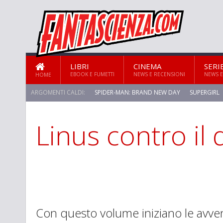
LIBRI
CINEMA
SERI
EBOOK E FUMETTI
NEWS E RECENSIONI
NEWS E
HOME
ARGOMENTI CALDI:
SPIDER-MAN: BRAND NEW DAY
SUPERGIRL
Linus contro il 
STAR TREK: STRANGE NEW WORLDS
Con questo volume iniziano le avve