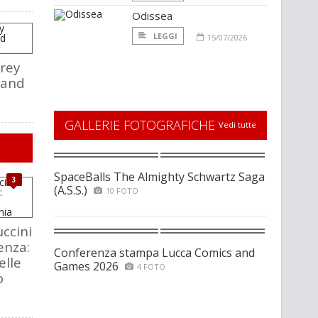
Odissea
LEGGI
15/07/2026
rey
rand
GALLERIE FOTOGRAFICHE
Vedi tutte
SpaceBalls The Almighty Schwartz Saga
3
(A.S.S.)
10 FOTO
ccini
enza:
Conferenza stampa Lucca Comics and
elle
Games 2026
4 FOTO
o