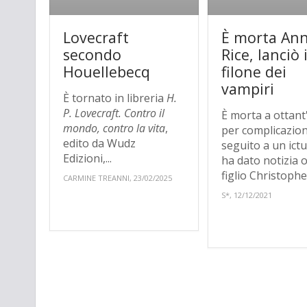
Lovecraft
È morta An
secondo
Rice, lanciò i
Houellebecq
filone dei
vampiri
È tornato in libreria
H.
P. Lovecraft. Contro il
È morta a ottant
mondo, contro la vita
,
per complicazion
edito da Wudz
seguito a un ict
Edizioni,...
ha dato notizia o
figlio Christophe
CARMINE TREANNI, 23/02/2025
S*, 12/12/2021