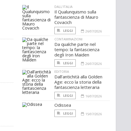
DALL'ITALIA
Il Qualunquismo sulla
fantascienza di Mauro
Covacich
LEGGI
26/07/2026
CONTAMINAZIONI
Da qualche parte nel
tempo: la fantascienza
degli Iron Maiden
LEGGI
26/07/2026
EDITORIA
Dall’antichità alla Golden
Age: ecco la storia della
fantascienza letteraria
LEGGI
16/07/2026
Odissea
LEGGI
15/07/2026