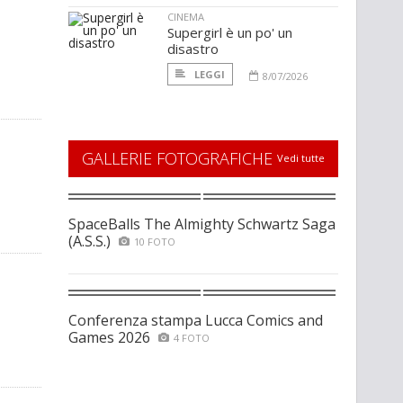
CINEMA
Supergirl è un po' un
disastro
LEGGI
8/07/2026
GALLERIE FOTOGRAFICHE
Vedi tutte
SpaceBalls The Almighty Schwartz Saga
(A.S.S.)
10 FOTO
Conferenza stampa Lucca Comics and
Games 2026
4 FOTO