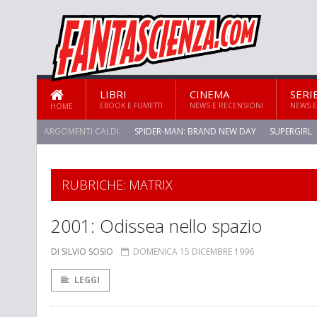
LIBRI
CINEMA
SERI
EBOOK E FUMETTI
NEWS E RECENSIONI
NEWS E
HOME
ARGOMENTI CALDI:
SPIDER-MAN: BRAND NEW DAY
SUPERGIRL
RUBRICHE: MATRIX
2001: Odissea nello spazio
DI SILVIO SOSIO
DOMENICA 15 DICEMBRE 1996
LEGGI