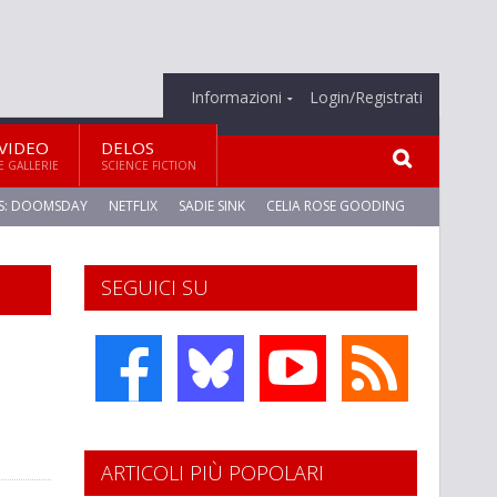
Informazioni
Login/Registrati
VIDEO
DELOS
E GALLERIE
SCIENCE FICTION
S: DOOMSDAY
NETFLIX
SADIE SINK
CELIA ROSE GOODING
SEGUICI SU
ARTICOLI PIÙ POPOLARI