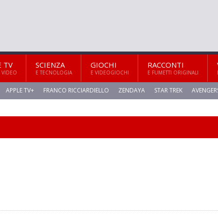
E TV
SCIENZA
GIOCHI
RACCONTI
 VIDEO
E TECNOLOGIA
E VIDEOGIOCHI
E FUMETTI ORIGINALI
APPLE TV+
FRANCO RICCIARDIELLO
ZENDAYA
STAR TREK
AVENGER