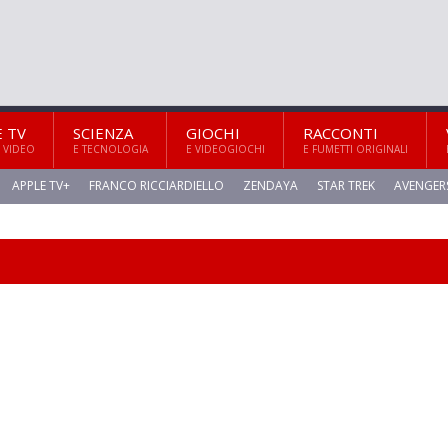
E TV
SCIENZA
GIOCHI
RACCONTI
 VIDEO
E TECNOLOGIA
E VIDEOGIOCHI
E FUMETTI ORIGINALI
APPLE TV+
FRANCO RICCIARDIELLO
ZENDAYA
STAR TREK
AVENGER