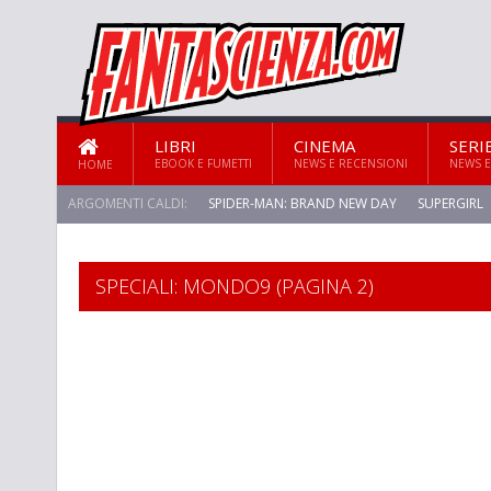
LIBRI
CINEMA
SERI
EBOOK E FUMETTI
NEWS E RECENSIONI
NEWS E
HOME
ARGOMENTI CALDI:
SPIDER-MAN: BRAND NEW DAY
SUPERGIRL
STAR TREK: STRANGE NEW WORLDS
SPECIALI: MONDO9 (PAGINA 2)