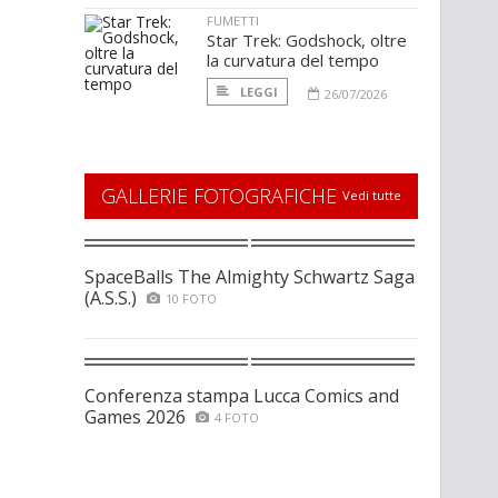
FUMETTI
Star Trek: Godshock, oltre
la curvatura del tempo
LEGGI
26/07/2026
GALLERIE FOTOGRAFICHE
Vedi tutte
SpaceBalls The Almighty Schwartz Saga
(A.S.S.)
10 FOTO
Conferenza stampa Lucca Comics and
Games 2026
4 FOTO