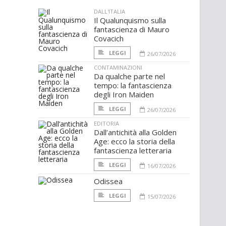
DALL'ITALIA
Il Qualunquismo sulla
fantascienza di Mauro
Covacich
LEGGI
26/07/2026
CONTAMINAZIONI
Da qualche parte nel
tempo: la fantascienza
degli Iron Maiden
LEGGI
26/07/2026
EDITORIA
Dall’antichità alla Golden
Age: ecco la storia della
fantascienza letteraria
LEGGI
16/07/2026
Odissea
LEGGI
15/07/2026