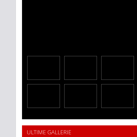
ULTIME GALLERIE