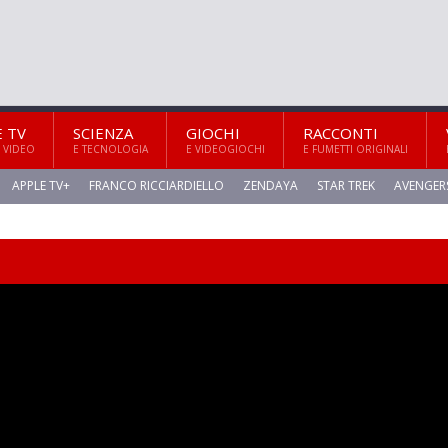
E TV
SCIENZA
GIOCHI
RACCONTI
 VIDEO
E TECNOLOGIA
E VIDEOGIOCHI
E FUMETTI ORIGINALI
APPLE TV+
FRANCO RICCIARDIELLO
ZENDAYA
STAR TREK
AVENGER