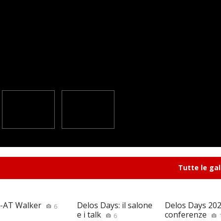
Tutte le gal
-AT Walker
Delos Days: il salone
Delos Days 2026
6
e i talk
conferenze
6