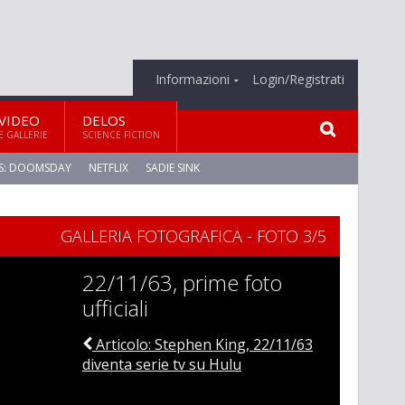
Informazioni
Login/Registrati
VIDEO
DELOS
E GALLERIE
SCIENCE FICTION
S: DOOMSDAY
NETFLIX
SADIE SINK
GALLERIA FOTOGRAFICA - FOTO 3/5
22/11/63, prime foto
ufficiali
Articolo: Stephen King, 22/11/63
diventa serie tv su Hulu