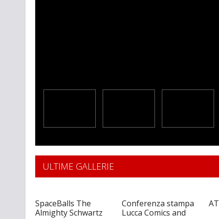
ULTIME GALLERIE
SpaceBalls The
Conferenza stampa
AT
Almighty Schwartz
Lucca Comics and