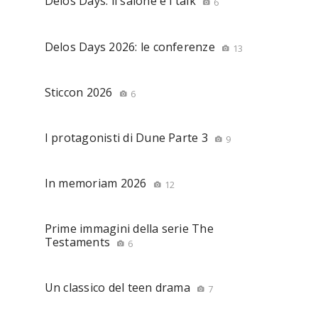
Delos Days: il salone e i talk
6
Delos Days 2026: le conferenze
13
Sticcon 2026
6
I protagonisti di Dune Parte 3
9
In memoriam 2026
12
Prime immagini della serie The
Testaments
6
Un classico del teen drama
7