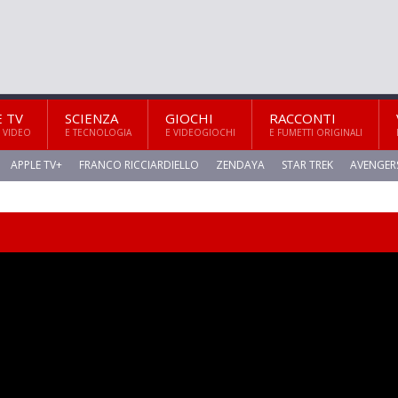
E TV
SCIENZA
GIOCHI
RACCONTI
 VIDEO
E TECNOLOGIA
E VIDEOGIOCHI
E FUMETTI ORIGINALI
APPLE TV+
FRANCO RICCIARDIELLO
ZENDAYA
STAR TREK
AVENGER