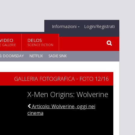
Informazioni
Login/Registrati
VIDEO
DELOS
E GALLERIE
SCIENCE FICTION
S: DOOMSDAY
NETFLIX
SADIE SINK
GALLERIA FOTOGRAFICA - FOTO 12/16
X-Men Origins: Wolverine
Articolo: Wolverine, oggi nei
cinema