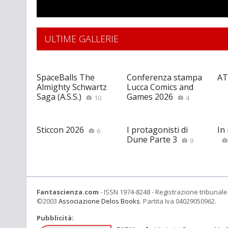
ULTIME GALLERIE
SpaceBalls The
Conferenza stampa
AT
Almighty Schwartz
Lucca Comics and
Saga (A.S.S.)
Games 2026
10
4
Sticcon 2026
I protagonisti di
In
6
Dune Parte 3
9
Fantascienza.com
- ISSN 1974-8248 - Registrazione tribunale 
©2003
Associazione Delos Books
. Partita Iva 04029050962.
Pubblicità: