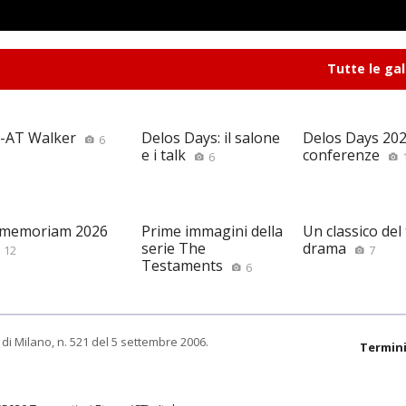
Tutte le gal
-AT Walker
Delos Days: il salone
Delos Days 2026
6
e i talk
conferenze
6
 memoriam 2026
Prime immagini della
Un classico del
serie The
drama
12
7
Testaments
6
di Milano, n. 521 del 5 settembre 2006.
Termini