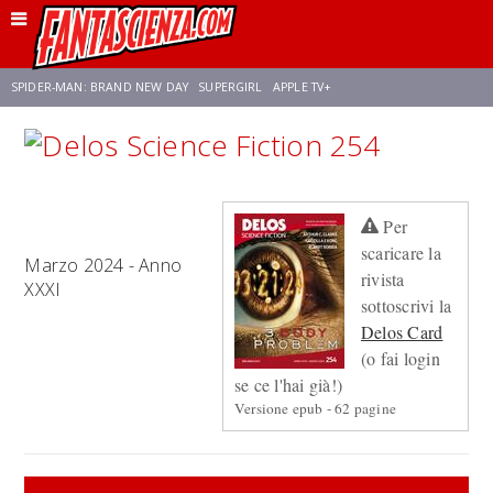
SPIDER-MAN: BRAND NEW DAY
SUPERGIRL
APPLE TV+
FRANCO RICCIARDIELLO
ZENDAYA
STAR TREK
AVENGERS: DOOMSDAY
Per
NETFLIX
SADIE SINK
CELIA ROSE GOODING
scaricare la
Marzo 2024 - Anno
rivista
XXXI
sottoscrivi la
Delos Card
(o fai login
se ce l'hai già!)
Versione epub - 62 pagine