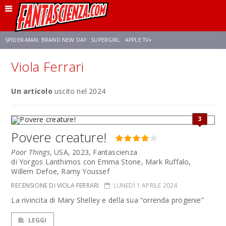
SPIDER-MAN: BRAND NEW DAY
SUPERGIRL
APPLE TV+
Viola Ferrari
FRANCO RICCIARDIELLO
ZENDAYA
STAR TREK
AVENGERS: DOOMSDAY
Un articolo
uscito nel 2024
NETFLIX
SADIE SINK
STAR TREK: STRANGE NEW WORLDS
3
Povere creature!
Poor Things
, USA, 2023, Fantascienza
di Yorgos Lanthimos con Emma Stone, Mark Ruffalo,
Willem Defoe, Ramy Youssef
RECENSIONE DI VIOLA FERRARI
LUNEDÌ 1 APRILE 2024
La rivincita di Mary Shelley e della sua “orrenda progenie”
LEGGI