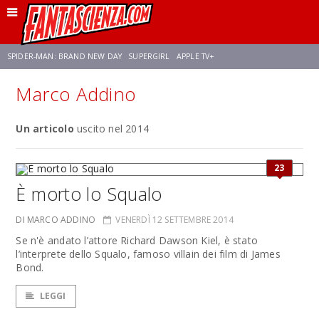
SPIDER-MAN: BRAND NEW DAY
SUPERGIRL
APPLE TV+
Marco Addino
FRANCO RICCIARDIELLO
ZENDAYA
STAR TREK
AVENGERS: DOOMSDAY
Un articolo
uscito nel 2014
NETFLIX
SADIE SINK
STAR TREK: STRANGE NEW WORLDS
23
È morto lo Squalo
DI MARCO ADDINO
VENERDÌ 12 SETTEMBRE 2014
Se n'è andato l’attore Richard Dawson Kiel, è stato
l’interprete dello Squalo, famoso villain dei film di James
Bond.
LEGGI