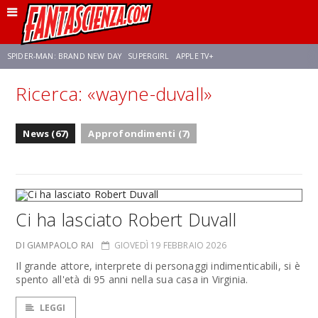
SPIDER-MAN: BRAND NEW DAY
SUPERGIRL
APPLE TV+
Ricerca: «wayne-duvall»
FRANCO RICCIARDIELLO
ZENDAYA
STAR TREK
AVENGERS: DOOMSDAY
News (67)
Approfondimenti (7)
NETFLIX
SADIE SINK
STAR TREK: STRANGE NEW WORLDS
Ci ha lasciato Robert Duvall
DI GIAMPAOLO RAI
GIOVEDÌ 19 FEBBRAIO 2026
Il grande attore, interprete di personaggi indimenticabili, si è
spento all'età di 95 anni nella sua casa in Virginia.
LEGGI