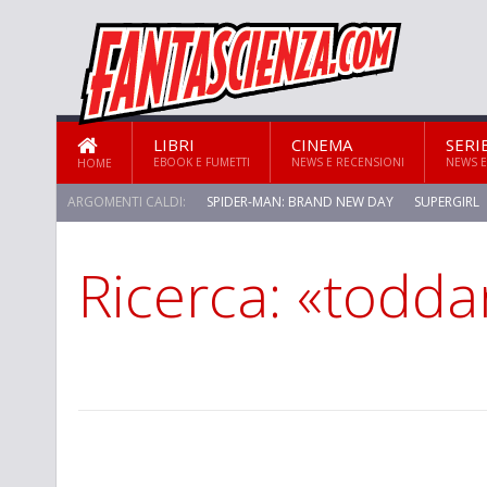
LIBRI
CINEMA
SERI
EBOOK E FUMETTI
NEWS E RECENSIONI
NEWS E
HOME
ARGOMENTI CALDI:
SPIDER-MAN: BRAND NEW DAY
SUPERGIRL
Ricerca: «todd
STAR TREK: STRANGE NEW WORLDS