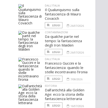
DALL'ITALIA
Il Qualunquismo sulla
fantascienza di Mauro
Covacich
LEGGI
26/07/2026
CONTAMINAZIONI
Da qualche parte nel
tempo: la fantascienza
degli Iron Maiden
LEGGI
26/07/2026
DALL'ITALIA
Francesco Guccini e la
fantascienza: quando le
stelle incontravano l’ironia
LEGGI
7/08/2026
EDITORIA
Dall’antichità alla Golden
Age: ecco la storia della
fantascienza letteraria
LEGGI
16/07/2026