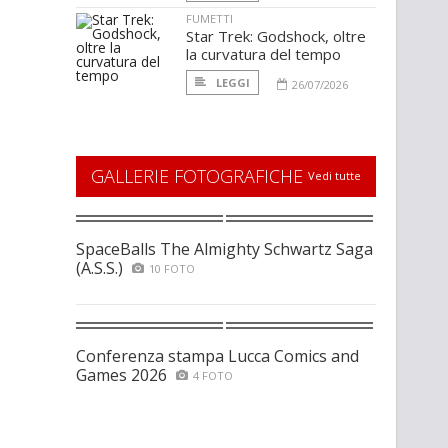
FUMETTI
Star Trek: Godshock, oltre
la curvatura del tempo
LEGGI
26/07/2026
GALLERIE FOTOGRAFICHE
Vedi tutte
SpaceBalls The Almighty Schwartz Saga
(A.S.S.)
10 FOTO
Conferenza stampa Lucca Comics and
Games 2026
4 FOTO