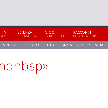
E TV
SCIENZA
GIOCHI
RACCONTI
 VIDEO
E TECNOLOGIA
E VIDEOGIOCHI
E FUMETTI ORIGINALI
APPLE TV+
FRANCO RICCIARDIELLO
ZENDAYA
STAR TREK
AVENGER
andnbsp»