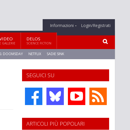
Informazioni
Login/Registrati
VIDEO
DELOS
E GALLERIE
SCIENCE FICTION
S: DOOMSDAY
NETFLIX
SADIE SINK
SEGUICI SU
ARTICOLI PIÙ POPOLARI