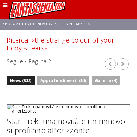
SPIDER-MAN: BRAND NEW DAY
SUPERGIRL
APPLE TV+
Ricerca: «the-strange-colour-of-your-
FRANCO RICCIARDIELLO
ZENDAYA
STAR TREK
AVENGERS: DOOMSDAY
body-s-tears»
Segue - Pagina 2
NETFLIX
SADIE SINK
STAR TREK: STRANGE NEW WORLDS
News (332)
Approfondimenti (34)
Gallerie (4)
Star Trek: una novità e un rinnovo
si profilano all'orizzonte