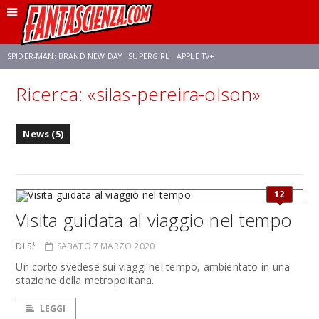
SPIDER-MAN: BRAND NEW DAY
SUPERGIRL
APPLE TV+
Ricerca: «silas-pereira-olson»
FRANCO RICCIARDIELLO
ZENDAYA
STAR TREK
AVENGERS: DOOMSDAY
News (5)
NETFLIX
SADIE SINK
CELIA ROSE GOODING
12
Visita guidata al viaggio nel tempo
DI S*
SABATO 7 MARZO 2020
Un corto svedese sui viaggi nel tempo, ambientato in una
stazione della metropolitana.
LEGGI