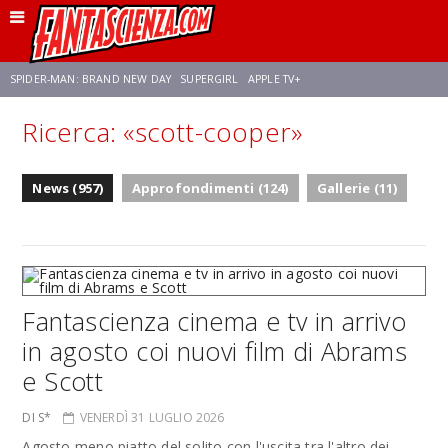
SPIDER-MAN: BRAND NEW DAY
SUPERGIRL
APPLE TV+
Ricerca: «scott-cooper»
FRANCO RICCIARDIELLO
ZENDAYA
STAR TREK
AVENGERS: DOOMSDAY
News (957)
Approfondimenti (124)
Gallerie (11)
NETFLIX
SADIE SINK
STAR TREK: STRANGE NEW WORLDS
Fantascienza cinema e tv in arrivo
in agosto coi nuovi film di Abrams
e Scott
DI S*
VENERDÌ 31 LUGLIO 2026
Agosto meno piatto del solito con l'uscita tra l'altro dei