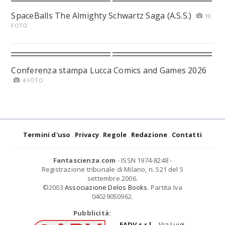
SpaceBalls The Almighty Schwartz Saga (A.S.S.)
10
FOTO
Conferenza stampa Lucca Comics and Games 2026
4 FOTO
Termini d'uso
Privacy
Regole
Redazione
Contatti
Fantascienza.com
- ISSN 1974-8248 -
Registrazione tribunale di Milano, n. 521 del 5
settembre 2006.
©2003
Associazione Delos Books
. Partita Iva
04029050962.
Pubblicità:
EADV s.r.l.
- Via Luigi