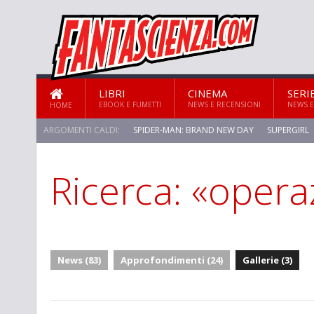
LIBRI
CINEMA
SERI
EBOOK E FUMETTI
NEWS E RECENSIONI
NEWS E
HOME
ARGOMENTI CALDI:
SPIDER-MAN: BRAND NEW DAY
SUPERGIRL
Ricerca: «opera
News (83)
Approfondimenti (24)
Gallerie (3)