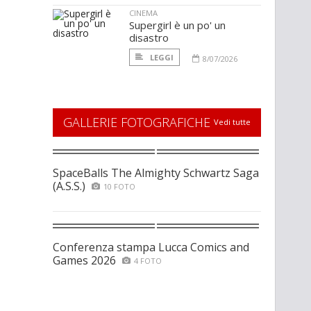
CINEMA
Supergirl è un po' un
disastro
LEGGI
8/07/2026
GALLERIE FOTOGRAFICHE
Vedi tutte
SpaceBalls The Almighty Schwartz Saga
(A.S.S.)
10 FOTO
Conferenza stampa Lucca Comics and
Games 2026
4 FOTO