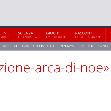
E TV
SCIENZA
GIOCHI
RACCONTI
 VIDEO
E TECNOLOGIA
E VIDEOGIOCHI
E FUMETTI ORIGINALI
APPLE TV+
FRANCO RICCIARDIELLO
ZENDAYA
STAR TREK
AVENGER
zione-arca-di-noe»