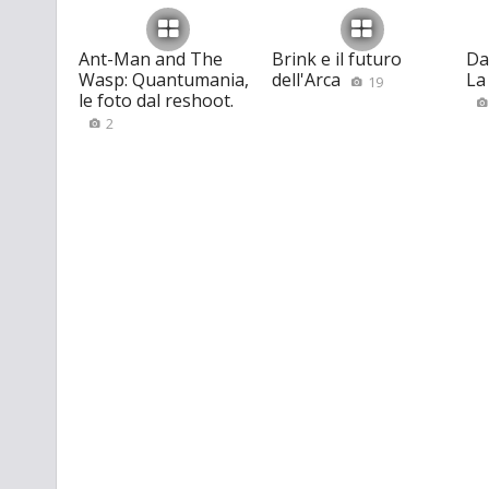
Ant-Man and The
Brink e il futuro
Da
Wasp: Quantumania,
dell'Arca
La
19
le foto dal reshoot.
2