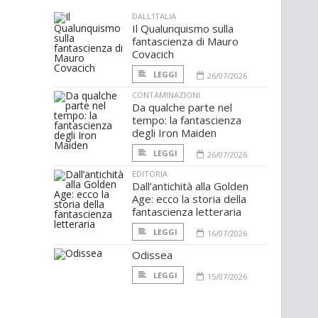
DALL'ITALIA
Il Qualunquismo sulla
fantascienza di Mauro
Covacich
LEGGI
26/07/2026
CONTAMINAZIONI
Da qualche parte nel
tempo: la fantascienza
degli Iron Maiden
LEGGI
26/07/2026
EDITORIA
Dall’antichità alla Golden
Age: ecco la storia della
fantascienza letteraria
LEGGI
16/07/2026
Odissea
LEGGI
15/07/2026