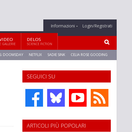
Informazioni
Login/Registrati
VIDEO
DELOS
E GALLERIE
SCIENCE FICTION
S: DOOMSDAY
NETFLIX
SADIE SINK
CELIA ROSE GOODING
SEGUICI SU
ARTICOLI PIÙ POPOLARI