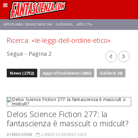
SPIDER-MAN: BRAND NEW DAY
SUPERGIRL
APPLE TV+
Ricerca: «le-leggi-dell-ordine-etico»
FRANCO RICCIARDIELLO
ZENDAYA
STAR TREK
AVENGERS: DOOMSDAY
Segue - Pagina 2
NETFLIX
SADIE SINK
STAR TREK: STRANGE NEW WORLDS
News (2752)
Approfondimenti (682)
Gallerie (9)
Delos Science Fiction 277: la
fantascienza è masscult o midcult?
DI REDAZIONE
LUNEDÌ 29 GIUGNO 2026