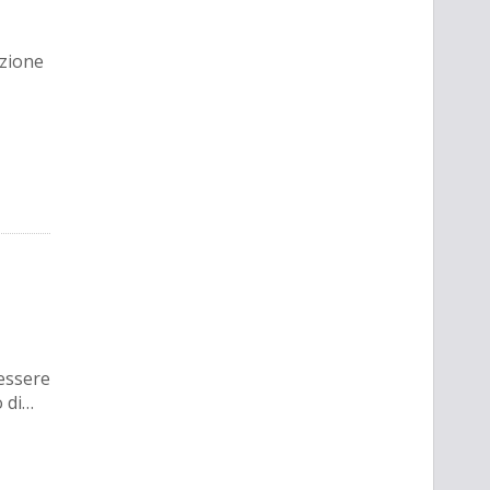
azione
 essere
o di…