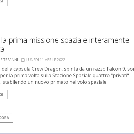
GI
 la prima missione spaziale interamente
ta
NE TREANNI
LUNEDÌ 11 APRILE 2022
 della capsula Crew Dragon, spinta da un razzo Falcon 9, s
 per la prima volta sulla Stazione Spaziale quattro "privati"
ni, stabilendo un nuovo primato nel volo spaziale.
GI
CORA