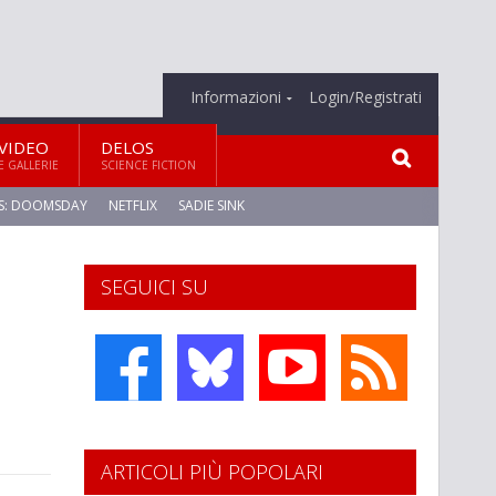
Informazioni
Login/Registrati
VIDEO
DELOS
E GALLERIE
SCIENCE FICTION
S: DOOMSDAY
NETFLIX
SADIE SINK
SEGUICI SU
ARTICOLI PIÙ POPOLARI