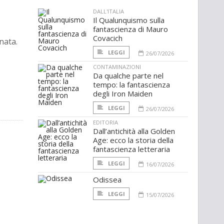
DALL'ITALIA
Il Qualunquismo sulla
fantascienza di Mauro
Covacich
nata.
LEGGI
26/07/2026
CONTAMINAZIONI
Da qualche parte nel
tempo: la fantascienza
degli Iron Maiden
LEGGI
26/07/2026
EDITORIA
Dall’antichità alla Golden
Age: ecco la storia della
fantascienza letteraria
LEGGI
16/07/2026
Odissea
LEGGI
15/07/2026