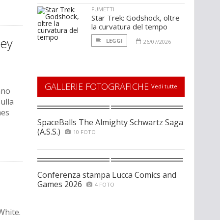
FUMETTI
Star Trek: Godshock, oltre
la curvatura del tempo
key
LEGGI
26/07/2026
GALLERIE FOTOGRAFICHE
Vedi tutte
ano
sulla
mes
SpaceBalls The Almighty Schwartz Saga
(A.S.S.)
10 FOTO
Conferenza stampa Lucca Comics and
Games 2026
4 FOTO
White.