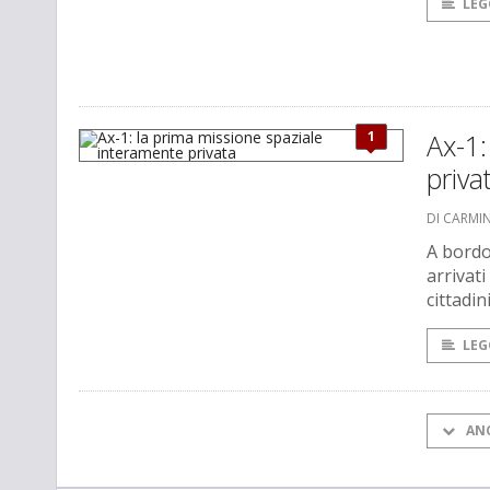
LEG
1
Ax-1:
priva
DI CARMI
A bordo
arrivati
cittadi
LEG
AN