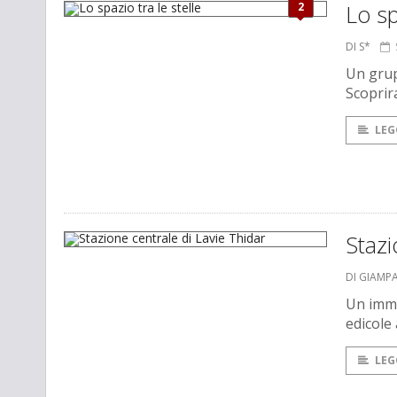
2
Lo sp
DI S*
Un grup
Scoprir
LEG
Stazi
DI GIAMP
Un imme
edicole
LEG