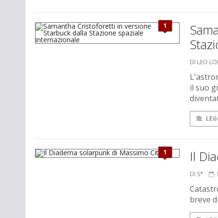
1
Saman
Stazi
DI LEO L
L'astro
il suo 
diventa
LEG
1
Il Di
DI S*
Catastr
breve d