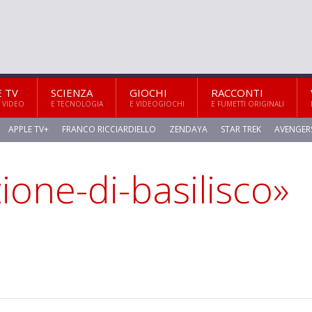
E TV
SCIENZA
GIOCHI
RACCONTI
 VIDEO
E TECNOLOGIA
E VIDEOGIOCHI
E FUMETTI ORIGINALI
APPLE TV+
FRANCO RICCIARDIELLO
ZENDAYA
STAR TREK
AVENGER
zione-di-basilisco»