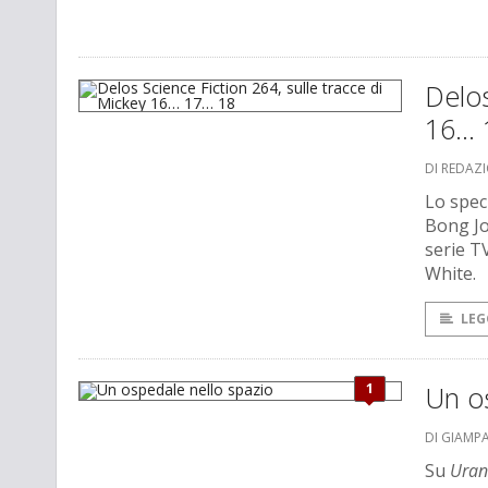
Delos
16… 
DI REDAZ
Lo speci
Bong Jo
serie 
White.
LEG
1
Un o
DI GIAMP
Su
Uran