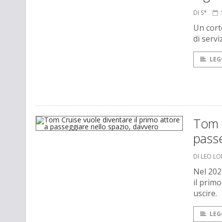
DI S*
Un cort
di servi
LEG
Tom C
passe
DI LEO L
Nel 202
il primo
uscire.
LEG