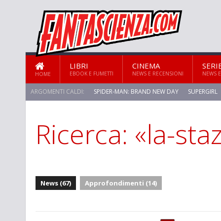
LIBRI
CINEMA
SERI
EBOOK E FUMETTI
NEWS E RECENSIONI
NEWS E
HOME
ARGOMENTI CALDI:
SPIDER-MAN: BRAND NEW DAY
SUPERGIRL
Ricerca: «la-sta
STAR TREK: STRANGE NEW WORLDS
News (67)
Approfondimenti (14)