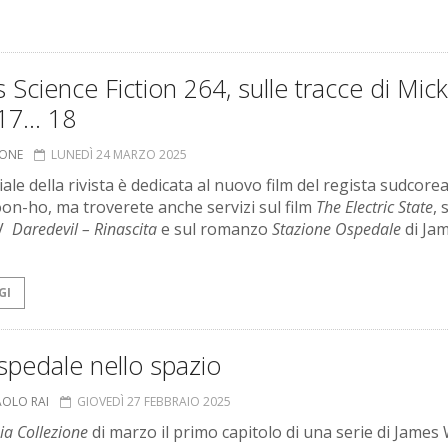
 Science Fiction 264, sulle tracce di Mic
17… 18
IONE
LUNEDÌ 24 MARZO 2025
ale della rivista è dedicata al nuovo film del regista sudcore
on-ho, ma troverete anche servizi sul film
The Electric State
, 
TV
Daredevil – Rinascita
e sul romanzo
Stazione Ospedale
di Ja
GI
spedale nello spazio
AOLO RAI
GIOVEDÌ 27 FEBBRAIO 2025
ia Collezione
di marzo il primo capitolo di una serie di James 