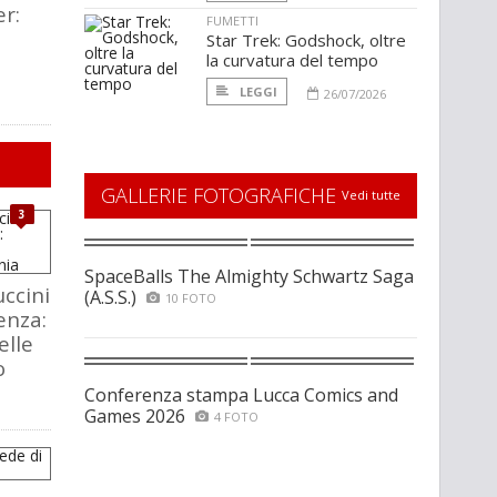
er:
FUMETTI
Star Trek: Godshock, oltre
la curvatura del tempo
LEGGI
26/07/2026
GALLERIE FOTOGRAFICHE
Vedi tutte
3
SpaceBalls The Almighty Schwartz Saga
ccini
(A.S.S.)
10 FOTO
enza:
elle
o
Conferenza stampa Lucca Comics and
Games 2026
4 FOTO