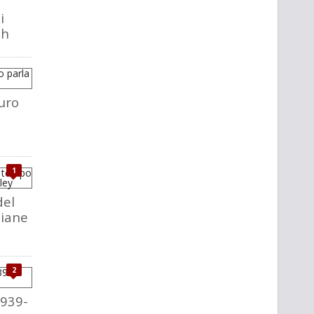
i
ch
uro
1
del
liane
2
1939-