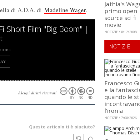
Jathia's Wag
uella di A.D.A. di
Madeline Wager
.
primo open
source sci fi
movie
-Fi Short Film "Big Boom" |
NOTIZIE / 8/12/2008
t
NOTIZIE
UTUBE
LAY
Francesco Gu
e la fantasci
Alcuni diritti riservati
quando le st
incontravan
l’ironia
NOTIZIE / 7/08/2026
Questo articolo ti è piaciuto?