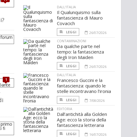
DALL'ITALIA
Il Qualunquismo sulla
fantascienza di Mauro
i?
Covacich
LEGGI
26/07/2026
CONTAMINAZIONI
Da qualche parte nel
tempo: la fantascienza
degli Iron Maiden
LEGGI
26/07/2026
DALL'ITALIA
Francesco Guccini e la
1
fantascienza: quando le
stelle incontravano l’ironia
r
di
LEGGI
7/08/2026
EDITORIA
Dall’antichità alla Golden
Age: ecco la storia della
fantascienza letteraria
LEGGI
16/07/2026