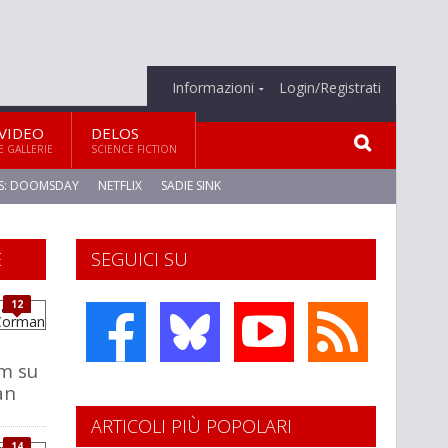
Informazioni
Login/Registrati
VIDEO
DELOS
E GALLERIE
SCIENCE FICTION
S: DOOMSDAY
NETFLIX
SADIE SINK
E
SEGUICI SU
12
lm su
an
ARTICOLI PIÙ POPOLARI
14