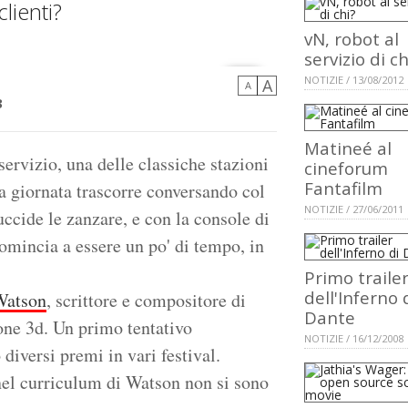
lienti?
vN, robot al
servizio di ch
NOTIZIE / 13/08/2012
A
A
3
Matineé al
servizio, una delle classiche stazioni
cineforum
Fantafilm
a giornata trascorre conversando col
NOTIZIE / 27/06/2011
ccide le zanzare, e con la console di
omincia a essere un po' di tempo, in
Primo traile
dell'Inferno 
Watson
, scrittore e compositore di
Dante
one 3d. Un primo tentativo
NOTIZIE / 16/12/2008
 diversi premi in vari festival.
 nel curriculum di Watson non si sono