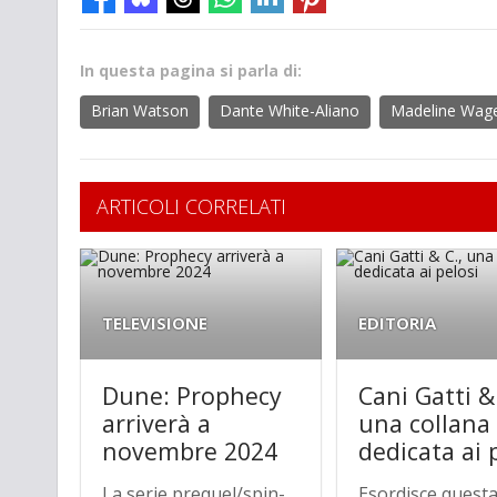
In questa pagina si parla di:
Brian Watson
Dante White-Aliano
Madeline Wag
ARTICOLI CORRELATI
TELEVISIONE
EDITORIA
Dune: Prophecy
Cani Gatti &
arriverà a
una collana
novembre 2024
dedicata ai 
La serie prequel/spin-
Esordisce quest