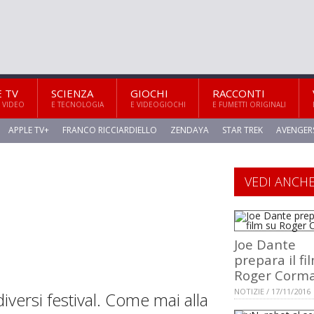
E TV
SCIENZA
GIOCHI
RACCONTI
 VIDEO
E TECNOLOGIA
E VIDEOGIOCHI
E FUMETTI ORIGINALI
APPLE TV+
FRANCO RICCIARDIELLO
ZENDAYA
STAR TREK
AVENGER
VEDI ANCH
Joe Dante
prepara il fi
Roger Corm
NOTIZIE / 17/11/2016
iversi festival. Come mai alla