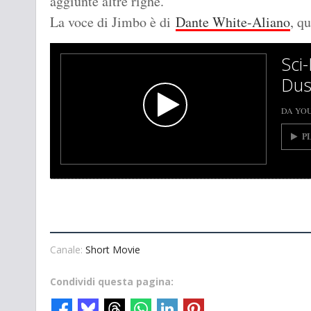
aggiunte altre righe.
La voce di Jimbo è di
Dante White-Aliano
, q
Sci
Dus
DA YO
P
Canale:
Short Movie
Condividi questa pagina: