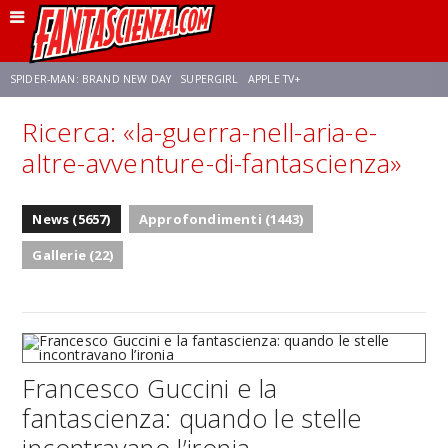
SPIDER-MAN: BRAND NEW DAY
SUPERGIRL
APPLE TV+
Ricerca: «la-guerra-nell-aria-e-
FRANCO RICCIARDIELLO
ZENDAYA
STAR TREK
AVENGERS: DOOMSDAY
altre-avventure-di-fantascienza»
NETFLIX
SADIE SINK
STAR TREK: STRANGE NEW WORLDS
News (5657)
Approfondimenti (1443)
Gallerie (22)
Francesco Guccini e la
fantascienza: quando le stelle