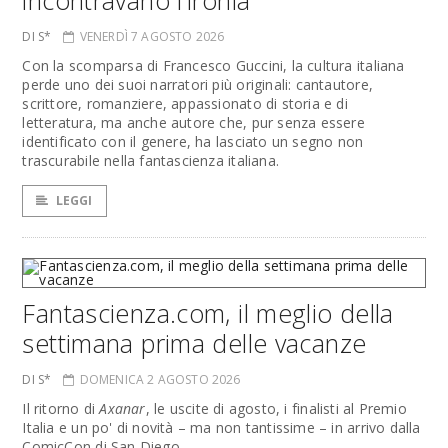
incontravano l’ironia
DI S*
VENERDÌ 7 AGOSTO 2026
Con la scomparsa di Francesco Guccini, la cultura italiana
perde uno dei suoi narratori più originali: cantautore,
scrittore, romanziere, appassionato di storia e di
letteratura, ma anche autore che, pur senza essere
identificato con il genere, ha lasciato un segno non
trascurabile nella fantascienza italiana.
LEGGI
Fantascienza.com, il meglio della
settimana prima delle vacanze
DI S*
DOMENICA 2 AGOSTO 2026
Il ritorno di
Axanar
, le uscite di agosto, i finalisti al Premio
Italia e un po' di novità – ma non tantissime – in arrivo dalla
ComicCon di San Diego.